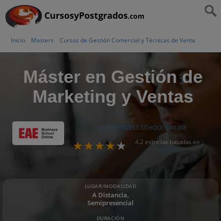
CursosyPostgrados
.com
Inicio
Masters
Cursos de Gestión Comercial y Técnicas de Venta
Máster en Gestión de
Marketing y Ventas
EAE BUSINESS SCHOOL ONLINE
4.2 estrellas basadas en
5
opiniones
LUGAR/MODALIDAD
A Distancia,
Semipresencial
DURACIÓN