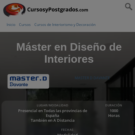
CursosyPostgrados
.com
Inicio
Cursos
Cursos de Interiorismo y Decoración
Máster en Diseño de
Interiores
MASTER D DAVANTE
LUGAR/MODALIDAD
DURACIÓN
Presencial en Todas las provincias de
1000
España
Horas
También en A Distancia
FECHAS
Modalidad