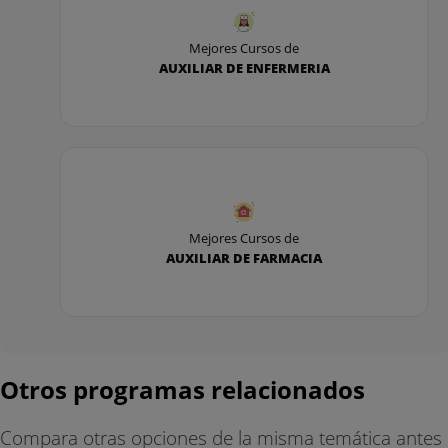
DESCUENTO POR FORMA DE PAGO
Mejores Cursos de
- 10% adicional por pago al contado
AUXILIAR DE ENFERMERIA
- 5% adicional por pago en dos plazos
Mejores Cursos de
AUXILIAR DE FARMACIA
Otros programas relacionados
Compara otras opciones de la misma temática antes