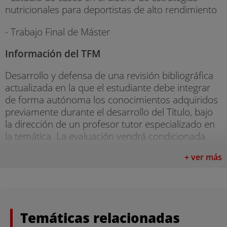
nutricionales para deportistas de alto rendimiento
- Trabajo Final de Máster
Información del TFM
Desarrollo y defensa de una revisión bibliográfica
actualizada en la que el estudiante debe integrar
de forma autónoma los conocimientos adquiridos
previamente durante el desarrollo del Título, bajo
la dirección de un profesor tutor especializado en
la temática. La evaluación vendrá condicionada
por el rigor y la calidad científica del documento,
+ ver más
así como por la claridad expositiva durante la
defensa.
CONDICIONES ECONÓMICAS
Temáticas relacionadas
En VIU creemos en tus ganas de crecer, sabemos