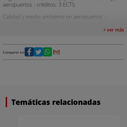
aeropuertos - créditos: 3 ECTS
Calidad y medio ambiente en aeropuertos -
créditos: 2 ECTS
+ ver más
Habilidades Directivas - créditos: 4 ECTS
Dirección de Operaciones - créditos: 4 ECTS
Compartir en:
Project Management - créditos: 4 ECTS
Lean Manufacturing - créditos: 3 ECTS
Gestión del canal - créditos: 3 ECTS
Gestión de destinos - créditos: 2 ECTS
Temáticas relacionadas