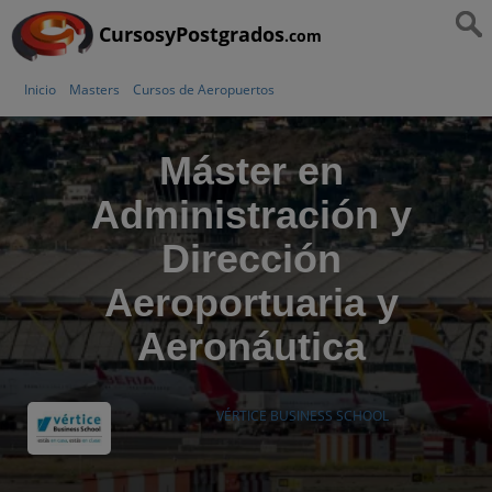
CursosyPostgrados
.com
Inicio
Masters
Cursos de Aeropuertos
Máster en
Administración y
Dirección
Aeroportuaria y
Aeronáutica
VÉRTICE BUSINESS SCHOOL