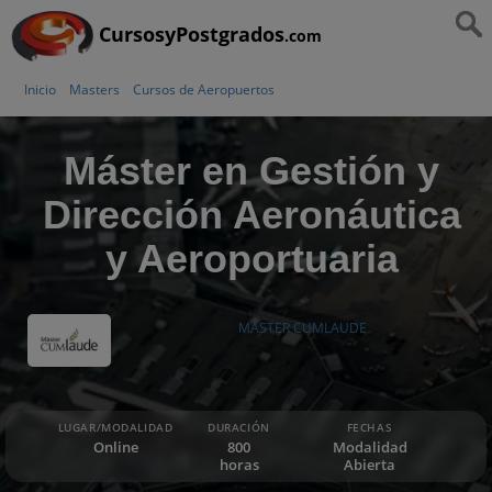
CursosyPostgrados
.com
Inicio
Masters
Cursos de Aeropuertos
Máster en Gestión y
Dirección Aeronáutica
y Aeroportuaria
MÁSTER CUMLAUDE
LUGAR/MODALIDAD
DURACIÓN
FECHAS
Online
800
Modalidad
horas
Abierta