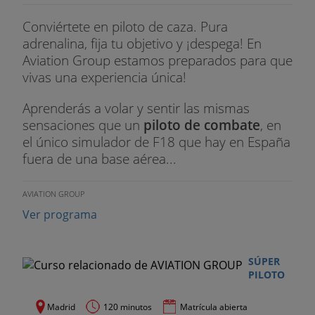
Lean Manufacturing - créditos: 3 ECTS
Conviértete en piloto de caza. Pura
Introducción al Lean, beneficios. Despilfarros. Los
adrenalina, fija tu objetivo y ¡despega! En
principios Lean. El mapa del flujo de valor (VSM).
Aviation Group estamos preparados para que
vivas una experiencia única!
Gestión del canal - créditos: 3 ECTS
Aprenderás a volar y sentir las mismas
Distribución y marketing turístico: conceptos y
sensaciones que un
piloto de combate
, en
estructuras. Agencias y Touroperadores.
el único simulador de F18 que hay en España
fuera de una base aérea...
Gestión de destinos - créditos: 2 ECTS
Tipología de los destinos turísticos. El desarrollo y
AVIATION GROUP
la gestión de los destinos turísticos
Ver programa
Habilidades Directivas y Negociación - créditos: 4
ECTS
SÚPER
PILOTO
Estilos de dirección. Delegación. Toma de
decisiones
Madrid
120 minutos
Matrícula abierta