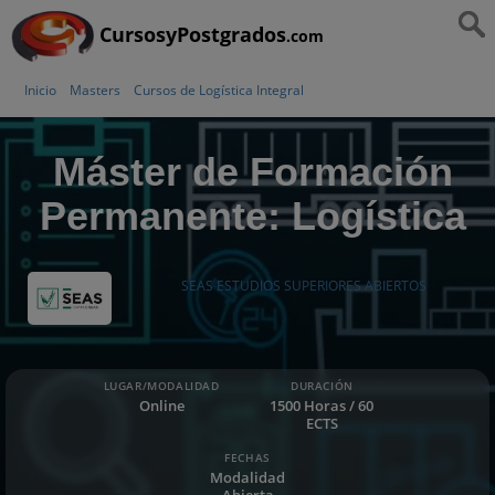
CursosyPostgrados
.com
Inicio
Masters
Cursos de Logística Integral
Máster de Formación
Permanente: Logística
SEAS ESTUDIOS SUPERIORES ABIERTOS
LUGAR/MODALIDAD
DURACIÓN
Online
1500 Horas / 60
ECTS
FECHAS
Modalidad
Abierta