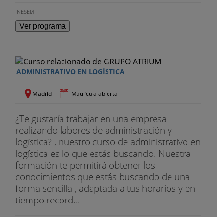
en Gestión y Dirección de Recursos Humanos.
INESEM
MIGUEL ÁNGEL GARCÍA MADURGA
Ver programa
Doctor en Información y Comunicación por la
Universidad de Zaragoza. Postgrado en Ingeniería
de Organización Industrial por la Universidad de
ADMINISTRATIVO EN LOGÍSTICA
Zaragoza.
Madrid
Matrícula abierta
¿Te gustaría trabajar en una empresa
realizando labores de administración y
logística? , nuestro curso de administrativo en
logística es lo que estás buscando. Nuestra
formación te permitirá obtener los
conocimientos que estás buscando de una
forma sencilla , adaptada a tus horarios y en
tiempo record...