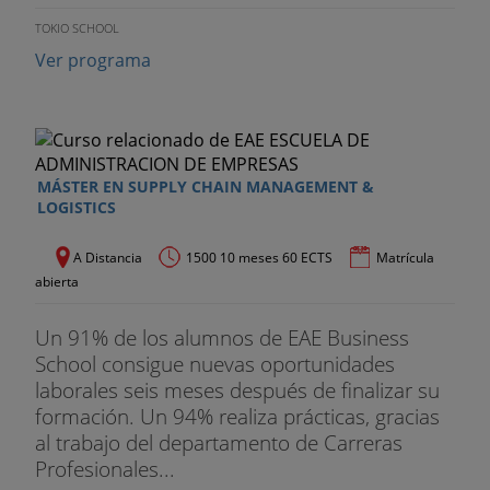
GESTIÓN
TOKIO SCHOOL
Ver programa
Entender y utilizar la información económico-
financiera de la empresa. Criterios para La toma
de decisiones de inversión. Las funciones
directivas. Habilidades sociales para la gestión.
Habilidades directivas para la gestión. Gestión
MÁSTER EN SUPPLY CHAIN MANAGEMENT &
eficaz del tiempo. Cultura organizacional. Gestión
LOGISTICS
del cambio.
A Distancia
1500 10 meses 60 ECTS
Matrícula
GESTIÓN ADMINISTRATIVA COMERCIO
abierta
INTERNACIONAL
Un 91% de los alumnos de EAE Business
Organismos e instituciones relacionadas con el
School consigue nuevas oportunidades
comercio internacional. Organización del sistema
laborales seis meses después de finalizar su
de información aplicado al comercio internacional.
formación. Un 94% realiza prácticas, gracias
Barrera al comercio internacional. Caracterización
al trabajo del departamento de Carreras
de los procedimientos administrativos de las
Profesionales...
operaciones de importación/exportación y de