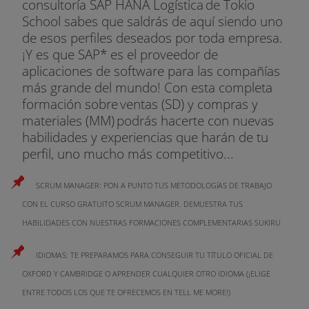
consultoría SAP HANA Logística de Tokio
Pensamiento Lean (II).
School sabes que saldrás de aquí siendo uno
GESTIÓN FINANCIERA
de esos perfiles deseados por toda empresa.
¡Y es que SAP* es el proveedor de
Conceptos fundamentales. Rentas. Operaciones
aplicaciones de software para las compañías
financieras. Préstamos. Decisiones de financiación.
más grande del mundo! Con esta completa
Decisiones de inversión. Estructura económico-
formación sobre ventas (SD) y compras y
fianciera de la empresa.
materiales (MM) podrás hacerte con nuevas
habilidades y experiencias que harán de tu
PROJECT MANAGEMENT
perfil, uno mucho más competitivo...
Marco conceptual de la dirección de proyectos.
SCRUM MANAGER: PON A PUNTO TUS METODOLOGíAS DE TRABAJO
Normas y áreas de conocimiento de la dirección
de proyectos. Gestión de la integración y alcance
CON EL CURSO GRATUITO SCRUM MANAGER. DEMUESTRA TUS
del proyecto. Gestión del tiempo, calidad y costes
HABILIDADES CON NUESTRAS FORMACIONES COMPLEMENTARIAS SUKIRU
del proyecto. Gestión de los RR.HH. y las
comunicaciones. Gestión de riesgos y
IDIOMAS: TE PREPARAMOS PARA CONSEGUIR TU TíTULO OFICIAL DE
adquisiciones del proyecto.
OXFORD Y CAMBRIDGE O APRENDER CUALQUIER OTRO IDIOMA (¡ELIGE
ENTRE TODOS LOS QUE TE OFRECEMOS EN TELL ME MORE!)
COMPETENCIAS Y HABILIDADES PARA LA