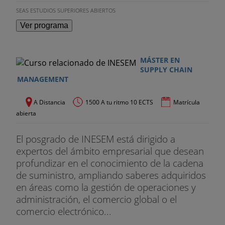
Empresariales, especialidad Economía Aplicada.
SEAS ESTUDIOS SUPERIORES ABIERTOS
Máster en Organización y Gestión de la
Ver programa
Producción. Máster en Mercados Bursátiles y
Derivados Financieros. Profesor de Economía y
Gestión Financiera en SEAS.
MÁSTER EN
SUPPLY CHAIN
SOFÍA ALMAU
MANAGEMENT
Especialista en gestión de equipos
A Distancia
1500 A tu ritmo 10 ECTS
Matrícula
multidisciplinares, mejora de procesos, gestión de
abierta
proyectos y personas. Profesora del área de
producción y mantenimiento en SEAS.
El posgrado de INESEM está dirigido a
expertos del ámbito empresarial que desean
ALBERTO JULIÁN
profundizar en el conocimiento de la cadena
de suministro, ampliando saberes adquiridos
Licenciatura en Psicología. Máster Universitario en
en áreas como la gestión de operaciones y
Formación del profesorado de Educación
administración, el comercio global o el
Secundaria Obligatoria y Bachillerato. Especialidad
comercio electrónico...
Formación y Orientación Laboral (FOL). Postgrado