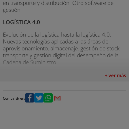
en transporte y distribución. Otro software de
gestión.
LOGÍSTICA 4.0
Evolución de la logística hasta la logística 4.0.
Nuevas tecnologías aplicadas a las áreas de
aprovisionamiento, almacenaje, gestión de stock,
transporte y gestión digital del desempeño de la
Cadena de Suministro.
TRANSPORTE Y DISTRIBUCIÓN EN LA CADENA
+ ver más
DE SUMINISTRO
Logística del transporte. Transporte por carretera.
Compartir en:
Transporte ferroviario. Transporte marítimo.
Transporte aéreo. Otros modelos de transporte.
Procedimientos operacionales. Canales de
distribución. Planificación de la distribución.