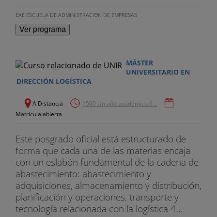
introducción/expedición. Elaboración de la
documentación de las operaciones de
EAE ESCUELA DE ADMINISTRACION DE EMPRESAS
importación/exportación e introducción/expedición
Ver programa
de mercancías.
PROYECTO FINAL
MÁSTER
UNIVERSITARIO EN
PROFESORES DEL CURSO
DIRECCIÓN LOGÍSTICA
El equipo docente de SEAS está compuesto por
A Distancia
1500 Un año académico 6...
profesionales del sector en activo, con una
Matrícula abierta
preparación específica para la impartición de sus
asignaturas en formato online, que conocen la
Este posgrado oficial está estructurado de
realidad de las necesidades de las empresas
forma que cada una de las materias encaja
actuales.
con un eslabón fundamental de la cadena de
abastecimiento: abastecimiento y
Compuesto por coordinadores, tutores y
adquisiciones, almacenamiento y distribución,
profesores especializados en los sectores de
planificación y operaciones, transporte y
estudio, sentirás su acompañamiento durante tu
tecnología relacionada con la logística 4...
formación en SEAS.