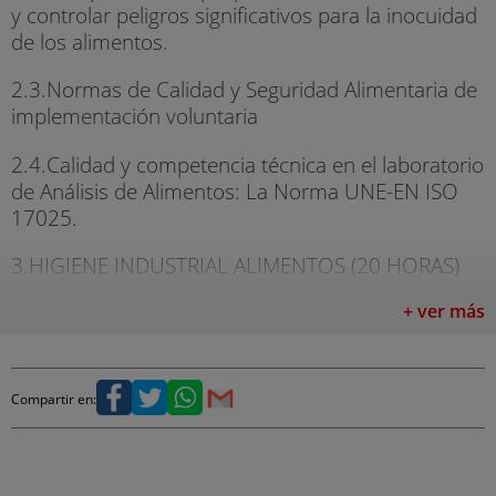
y controlar peligros significativos para la inocuidad
de los alimentos.
2.3.Normas de Calidad y Seguridad Alimentaria de
implementación voluntaria
2.4.Calidad y competencia técnica en el laboratorio
de Análisis de Alimentos: La Norma UNE-EN ISO
17025.
3.HIGIENE INDUSTRIAL ALIMENTOS (20 HORAS)
3.1.Fabricación
+ ver más
3.2.Mecanismos de conservación
Compartir en:
4.MICROBIOLOGÍA
4.1.Microbiología General (20 horas)