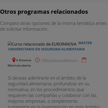
7.2.Alimentos funcionales
Otros programas relacionados
7.3.Alimentos dietéticos
Compara otras opciones de la misma temática antes
de solicitar información.
8.PARTE PRÁCTICA EN IUCT
1- Prácticas de Microbiología General (20 h)
MÁSTER
UNIVERSITARIO EN SEGURIDAD ALIMENTARIA
2- Análisis Microbiológico de Alimentos y Aguas (40
h)
A Distancia
1500 Un año académico 6...
Matrícula abierta
3- Análisis de alérgenos (16 h)
4- Análisis bromatológico: Ficha Nutricional (20 h)
Si deseas adentrarte en el ámbito de la
seguridad alimentaria, profundizar en su
5- Aplicaciones de análisis fisicoquímico y técnicas
normativa, en los procedimientos que
instrumentales en análisis de alimentos: HPLC, CG,
requieren las compañías y colaborar con las
AA, UV-vis. (20 h)
mejores empresas, o simplemente
sumergirte en la investigación en este ámbito,