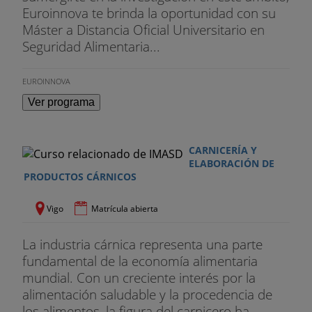
PRÁCTICAS EN EMPRESA O PROYECTO (400 h)
Euroinnova te brinda la oportunidad con su
Máster a Distancia Oficial Universitario en
De las opciones se seleccionará una dependiendo
Seguridad Alimentaria...
de la disponibilidad del centro de trabajo que acoja
al alumno y de la disponibilidad del propio alumno.
EUROINNOVA
Ver programa
CARNICERÍA Y
ELABORACIÓN DE
PRODUCTOS CÁRNICOS
Vigo
Matrícula abierta
La industria cárnica representa una parte
fundamental de la economía alimentaria
mundial. Con un creciente interés por la
alimentación saludable y la procedencia de
los alimentos, la figura del carnicero ha