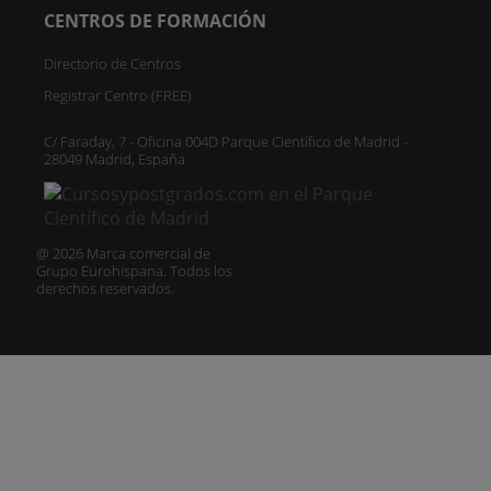
CENTROS DE FORMACIÓN
Directorio de Centros
Registrar Centro (FREE)
C/ Faraday, 7 - Oficina 004D Parque Científico de Madrid -
28049 Madrid, España
@ 2026 Marca comercial de
Grupo Eurohispana. Todos los
derechos reservados.