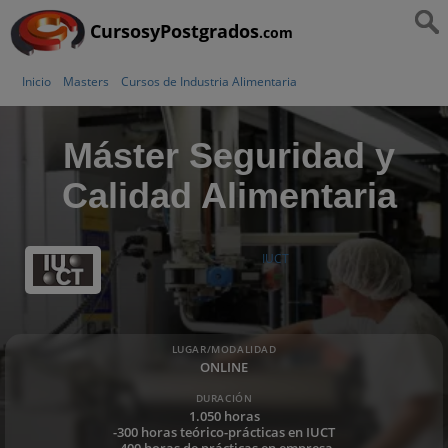
CursosyPostgrados
.com
Inicio
Masters
Cursos de Industria Alimentaria
Máster Seguridad y
Calidad Alimentaria
IUCT
LUGAR/MODALIDAD
ONLINE
DURACIÓN
1.050 horas
-300 horas teórico-prácticas en IUCT
-400 horas de prácticas en empresa