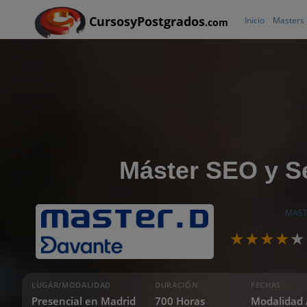
CursosyPostgrados
Inicio
Masters
.com
Máster SEO y 
MAST
LUGAR/MODALIDAD
DURACIÓN
FECHAS
Presencial en Madrid
700 Horas
Modalidad 