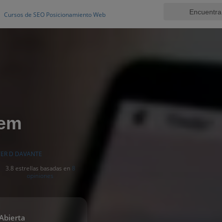
Cursos de SEO Posicionamiento Web
Sem
ER D DAVANTE
3.8 estrellas basadas en
8
opiniones
Abierta