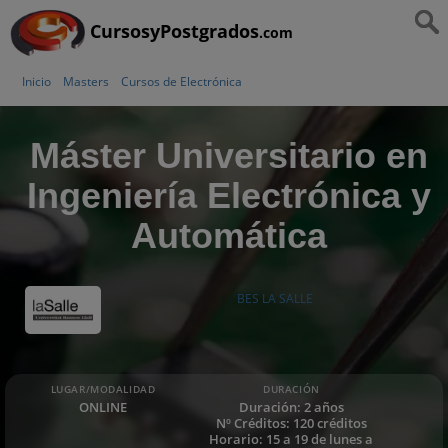
CursosyPostgrados
.com
Inicio
Masters
Cursos de Electrónica
Máster Universitario en
Ingeniería Electrónica y
Automática
BES LA SALLE
LUGAR/MODALIDAD
DURACIÓN
ONLINE
Duración: 2 años
Nº Créditos: 120 créditos
Horario: 15 a 19 de lunes a