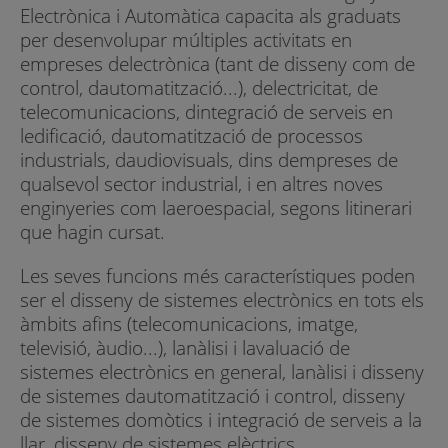
Electrònica i Automàtica capacita als graduats
per desenvolupar múltiples activitats en
empreses delectrònica (tant de disseny com de
control, dautomatització...), delectricitat, de
telecomunicacions, dintegració de serveis en
ledificació, dautomatització de processos
industrials, daudiovisuals, dins dempreses de
qualsevol sector industrial, i en altres noves
enginyeries com laeroespacial, segons litinerari
que hagin cursat.
Les seves funcions més característiques poden
ser el disseny de sistemes electrònics en tots els
àmbits afins (telecomunicacions, imatge,
televisió, àudio...), lanàlisi i lavaluació de
sistemes electrònics en general, lanàlisi i disseny
de sistemes dautomatització i control, disseny
de sistemes domòtics i integració de serveis a la
llar, disseny de sistemes elèctrics.