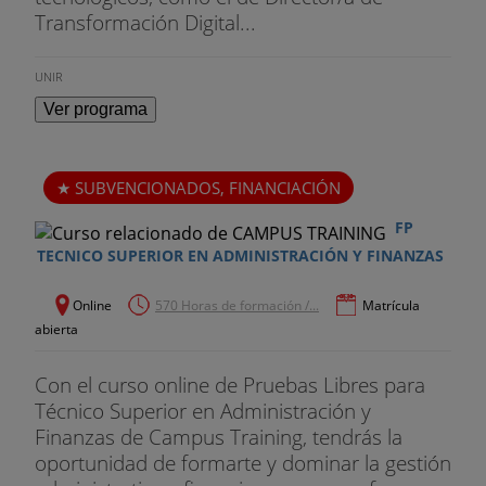
éxito pueden asesorar en el proceso de creación
Transformación Digital...
de su propia empresa y/o cogestionarla con el
alumno/emprendedor, previo acuerdo empresarial
UNIR
y económico.
Ver programa
SUBVENCIONADOS, FINANCIACIÓN
FP
TECNICO SUPERIOR EN ADMINISTRACIÓN Y FINANZAS
Online
570 Horas de formación /...
Matrícula
abierta
Con el curso online de Pruebas Libres para
Técnico Superior en Administración y
Finanzas de Campus Training, tendrás la
oportunidad de formarte y dominar la gestión