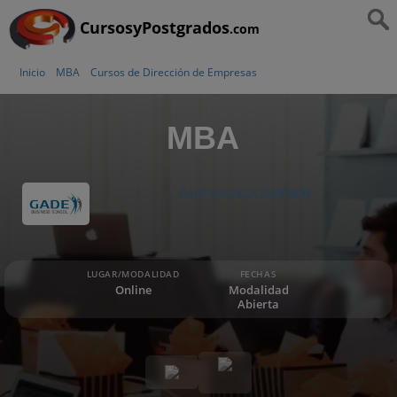
CursosyPostgrados
.com
Inicio
MBA
Cursos de Dirección de Empresas
MBA
GADE ESCUELA SUPERIOR
LUGAR/MODALIDAD
FECHAS
Online
Modalidad
Abierta