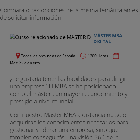
Postmaster GADE
Compara otras opciones de la misma temática antes
de solicitar información.
En GADE damos a nuestros alumnos la opción del
Postmaster, que consiste en:
MÁSTER MBA
- 6 meses adicionales de tutorías sobre los
DIGITAL
conocimientos adquiridos en el master (no es
Todas las provincias de España
1200 Horas
consultoría), ayudando a los alumnos en este año
Matrícula abierta
posterior a su título a utilizar en su práctica
profesional los conocimientos adquiridos en el
¿Te gustaría tener las habilidades para dirigir
máster, a solucionar situaciones a todos los
una empresa? El MBA se ha posicionado
niveles, a buscar alternativas que les ayude a
como el máster con mayor reconocimiento y
afrontar su día a día.
prestigio a nivel mundial.
- El Master de Liderazgo y Habilidades Directivas,
Con nuestro Máster MBA a distancia no solo
con el que el alumno desarrollará las habilidades
adquirirás los conocimientos necesarios para
necesarias para ocupar un cargo directivo y
gestionar y liderar una empresa, sino que
conseguirá su doble titulación.
también conseguirás una visión 360 de la