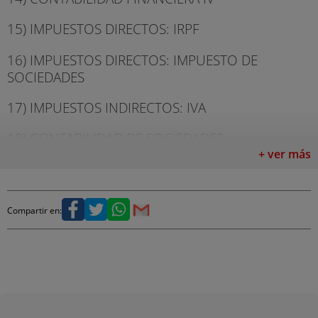
15) IMPUESTOS DIRECTOS: IRPF
16) IMPUESTOS DIRECTOS: IMPUESTO DE
SOCIEDADES
17) IMPUESTOS INDIRECTOS: IVA
18) CONTABILIDAD DE SOCIEDADES
+ ver más
19) MERCANTIL EMPRESARIAL
20) MERCADOS MONETARIOS NACIONALES E
Compartir en:
INTERNACIONALES
21) RELACIONES LABORALES BÁSICAS
22) RELACIONES LABORALES ESPECÍFICAS
23) PREVENCIÓN DE RIESGOS LABORALES I