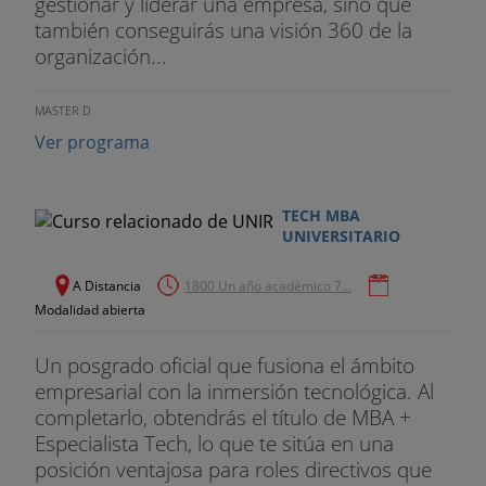
aquellas empresas que desean incorporar a
gestionar y liderar una empresa, sino que
alumnos de EAE – Escuela de Administración de
también conseguirás una visión 360 de la
Empresas en sus procesos de selección.
organización...
MASTER D
Ver programa
TECH MBA
UNIVERSITARIO
A Distancia
1800 Un año académico 7...
Modalidad abierta
Un posgrado oficial que fusiona el ámbito
empresarial con la inmersión tecnológica. Al
completarlo, obtendrás el título de MBA +
Especialista Tech, lo que te sitúa en una
posición ventajosa para roles directivos que