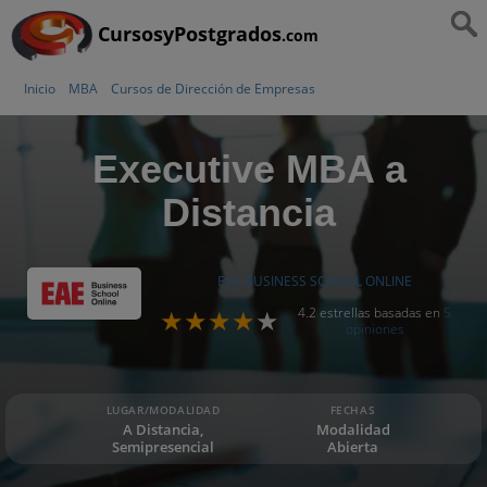
CursosyPostgrados
.com
Inicio
MBA
Cursos de Dirección de Empresas
Executive MBA a
Distancia
EAE BUSINESS SCHOOL ONLINE
4.2 estrellas basadas en
5
opiniones
LUGAR/MODALIDAD
FECHAS
A Distancia,
Modalidad
Semipresencial
Abierta