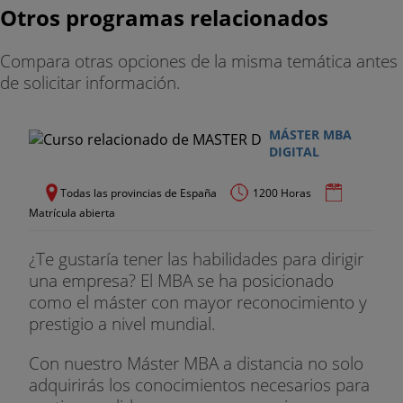
de forma periódica y sobre temas de máximo
Otros programas relacionados
interés para los alumnos organiza EAE – Escuela
de Administración de Empresas.
Compara otras opciones de la misma temática antes
de solicitar información.
Prácticas en Empresas
Los alumnos matriculados en el Máster tendrán la
MÁSTER MBA
oportunidad de realizar prácticas en diferentes
DIGITAL
empresas e instituciones. Las prácticas están
Todas las provincias de España
1200 Horas
concebidas como un complemento al estudio y se
Matrícula abierta
desarrollan en paralelo al máster que se está
cursando.
¿Te gustaría tener las habilidades para dirigir
Bolsa de Trabajo
una empresa? El MBA se ha posicionado
como el máster con mayor reconocimiento y
El alumno interesado tiene a su disposición la
prestigio a nivel mundial.
bolsa del trabajo del Máster. El acceso a la bolsa se
realiza directamente a través del campus virtual.
Con nuestro Máster MBA a distancia no solo
La bolsa de trabajo también está a disposición de
adquirirás los conocimientos necesarios para