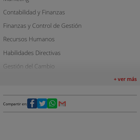
Contabilidad y Finanzas
Finanzas y Control de Gestión
Recursos Humanos
Habilidades Directivas
Gestión del Cambio
Gestión del Capital Humano
+ ver más
Casos de Éxito Empresarial
Compartir en:
Planificación y Gestión Fiscal
Organización Empresarial
intensificaciones sectoriales