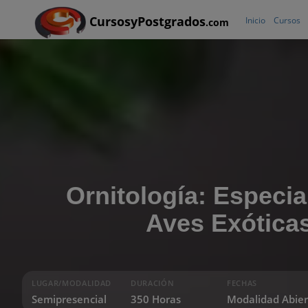
CursosyPostgrados
Inicio
Cursos
.com
Ornitología: Especia
Aves Exótica
LUGAR/MODALIDAD
DURACIÓN
FECHAS
Semipresencial
350 Horas
Modalidad Abier