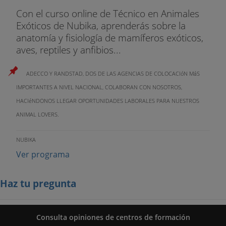
Con el curso online de Técnico en Animales
Exóticos de Nubika, aprenderás sobre la
anatomía y fisiología de mamíferos exóticos,
aves, reptiles y anfibios...
ADECCO Y RANDSTAD, DOS DE LAS AGENCIAS DE COLOCACIóN MáS
IMPORTANTES A NIVEL NACIONAL, COLABORAN CON NOSOTROS,
HACIéNDONOS LLEGAR OPORTUNIDADES LABORALES PARA NUESTROS
ANIMAL LOVERS.
NUBIKA
Ver programa
Haz tu pregunta
Consulta opiniones de centros de formación