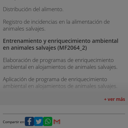
Distribución del alimento.
Registro de incidencias en la alimentación de
animales salvajes.
Entrenamiento y enriquecimiento ambiental
en animales salvajes (MF2064_2)
Elaboración de programas de enriquecimiento
ambiental en alojamientos de animales salvajes.
Aplicación de programa de enriquecimiento
ambiental en alojamientos de animales salvajes.
Inmovilización y manipulación de animales
+ ver más
salvajes (MF2065_2)
Técnicas de captura e inmovilización manual de
Compartir en:
animales salvajes.