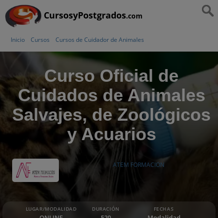
CursosyPostgrados
.com
Inicio
Cursos
Cursos de Cuidador de Animales
Curso Oficial de
Cuidados de Animales
Salvajes, de Zoológicos
y Acuarios
ATEM FORMACION
LUGAR/MODALIDAD
DURACIÓN
FECHAS
ONLINE
520
Modalidad