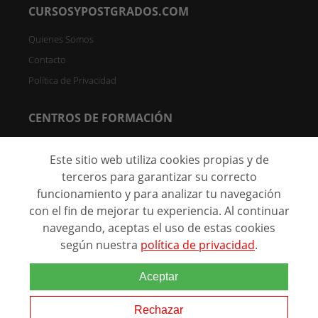
CURSOSYPOSTGRADOS.COM
Quienes Somos
Contacto
Política de Privacidad
CENTROS DE FORMACIÓN
Directorio de Centros
Este sitio web utiliza cookies propias y de
Registrar Centro (FREE)
terceros para garantizar su correcto
funcionamiento y para analizar tu navegación
C/ Faraday, 7 - Oficina 004D Parque Científico de Madrid -
28049 Madrid, España
con el fin de mejorar tu experiencia. Al continuar
navegando, aceptas el uso de estas cookies
según nuestra
política de privacidad
.
@ 2026 Marca comercial de
Aceptar
Grupo Eurohispana. Todos los
derechos reservados.
Rechazar