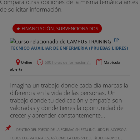
Trabajo
Compara otras opciones de la misma temática antes
de solicitar información.
Anna Martin Muro
Enfermera.
FINANCIACIÓN, SUBVENCIONADOS
FP
Hospital General de Catalunya.
TECNICO AUXILIAR DE ENFERMERÍA (PRUEBAS LIBRES)
Esther Cabrera Torres
Online
600 horas de formación /...
Matrícula
Enfermera. Licenciada en Humanidades. Directora
abierta
del Área de Enfermería Comunitaria. Universitat
Internacional de Catalunya.
Imagina un trabajo donde cada día marcas la
diferencia en la vida de las personas. Un
Joan Mirabent Domingo
trabajo donde tu dedicación y empatía son
valoradas y donde tienes la oportunidad de
Enfermero. Especialista en Salud Laboral por la
crecer y aprender constantemente...
Universitat Pompeu Fabra Servicio de Prevención.
Mutua ASEPEYO.
DENTRO DEL PRECIO DE LA FORMACIóN ESTá INCLUIDO EL ACCESO A
Ana García
TODOS LOS MATERIALES, ASí COMO LA EMISIóN DEL TíTULO PROPIO DE