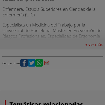
Enfermera. Estudis Superiores en Ciencias de la
Enfermería (UIC).
Especialista en Medicina del Trabajo por la
Universitat de Barcelona .Master en Prevención de
Riesgos Profesionales. Especialidad de Ergonomía
y Psicología por la Universitat Politécnica de
+ ver más
Catalunya.
Departamento de Proyectos de la Mutua ASEPEYO.
Compartir en:
Carlos Carreras Nadal
Psicólogo. Experto en Recursos Humanos y
Desarrollo Organizacional.
Lorena del Estal Amigo
Temáticas relacionadas
Enfermera y Licenciada en Antropología.