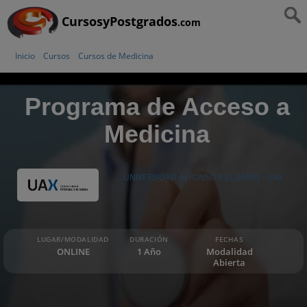
CursosyPostgrados
.com
Inicio
Cursos
Cursos de Medicina
Programa de Acceso a
Medicina
UNIVERSIDAD ALFONSO X EL SABIO - UAX
LUGAR/MODALIDAD
DURACIÓN
FECHAS
ONLINE
1 Año
Modalidad
Abierta