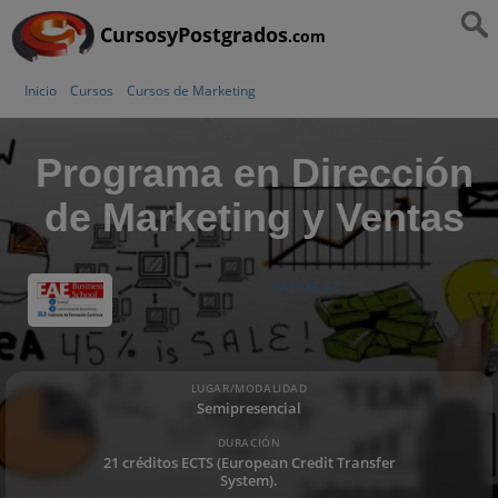
CursosyPostgrados
.com
Inicio
Cursos
Cursos de Marketing
Programa en Dirección
de Marketing y Ventas
EAE UB IL3
LUGAR/MODALIDAD
Semipresencial
DURACIÓN
21 créditos ECTS (European Credit Transfer
System).