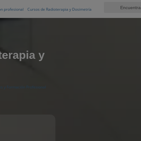
n profesional
Cursos de Radioterapia y Dosimetría
erapia y
s y Formación Profesional