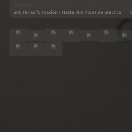
DURACIÓN
F
600 Horas formación / Hasta 300 horas de práctica
M