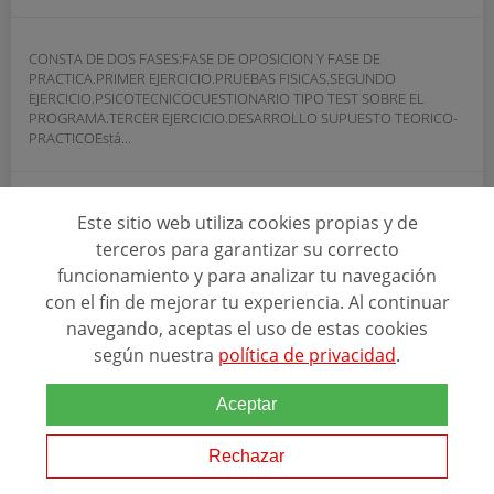
CONSTA DE DOS FASES:FASE DE OPOSICION Y FASE DE
PRACTICA.PRIMER EJERCICIO.PRUEBAS FISICAS.SEGUNDO
EJERCICIO.PSICOTECNICOCUESTIONARIO TIPO TEST SOBRE EL
PROGRAMA.TERCER EJERCICIO.DESARROLLO SUPUESTO TEORICO-
PRACTICOEstá...
SOLICITAR INFORMACIÓN
Este sitio web utiliza cookies propias y de
terceros para garantizar su correcto
funcionamiento y para analizar tu navegación
con el fin de mejorar tu experiencia. Al continuar
navegando, aceptas el uso de estas cookies
según nuestra
política de privacidad
.
Aceptar
Rechazar