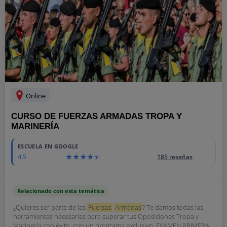
Online
CURSO DE FUERZAS ARMADAS TROPA Y
MARINERÍA
ESCUELA EN GOOGLE
4.5
185 reseñas
Relacionado con esta temática
¿Quieres ser parte de las
Fuerzas
Armadas
? Te damos todas las
herramientas necesarias para superar tus Oposiciones Tropa y
Marinería con éxito, con un programa exclusivo. EXAMEN PRIMERA