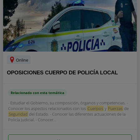
Online
OPOSICIONES CUERPO DE POLICÍA LOCAL
Relacionado con esta temática
- Estudiar el Gobierno, su composición, órganos y competencias. -
Conocer los aspectos relacionados con los
Cuerpos
y
Fuerzas
de
Seguridad
del Estado. - Conocer las diferentes actuaciones de la
Policía Judicial. - Conocer...