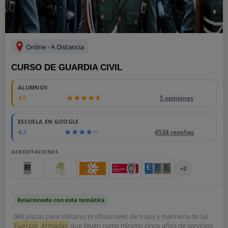
Online - A Distancia
CURSO DE GUARDIA CIVIL
ALUMNOS
4.6
5 opiniones
ESCUELA EN GOOGLE
4.3
4538 reseñas
ACREDITACIONES
+2
Relacionado con esta temática
089 plazas para militares profesionales de tropa y marinería de las
Fuerzas
Armadas
que lleven como mínimo cinco años de servicios