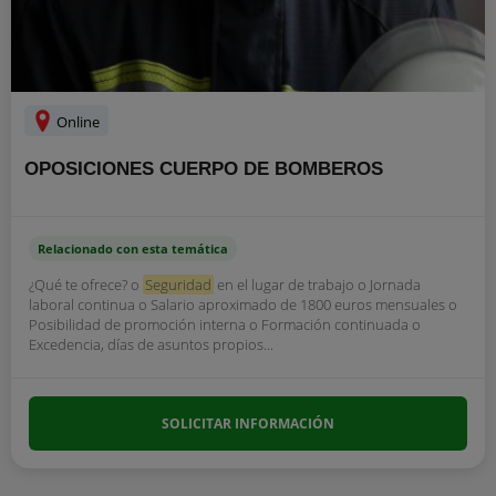
Online
OPOSICIONES CUERPO DE BOMBEROS
Relacionado con esta temática
¿Qué te ofrece? o
Seguridad
en el lugar de trabajo o Jornada
laboral continua o Salario aproximado de 1800 euros mensuales o
Posibilidad de promoción interna o Formación continuada o
Excedencia, días de asuntos propios...
SOLICITAR INFORMACIÓN