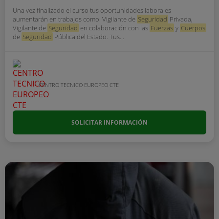
Una vez finalizado el curso tus oportunidades laborales
aumentarán en trabajos como: Vigilante de
Seguridad
Privada,
Vigilante de
Seguridad
en colaboración con las
Fuerzas
y
Cuerpos
de
Seguridad
Pública del Estado. Tus...
CENTRO TECNICO EUROPEO CTE
SOLICITAR INFORMACIÓN