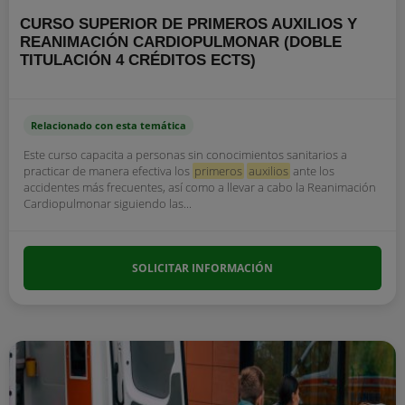
CURSO SUPERIOR DE PRIMEROS AUXILIOS Y
REANIMACIÓN CARDIOPULMONAR (DOBLE
TITULACIÓN 4 CRÉDITOS ECTS)
Relacionado con esta temática
Este curso capacita a personas sin conocimientos sanitarios a
practicar de manera efectiva los
primeros
auxilios
ante los
accidentes más frecuentes, así como a llevar a cabo la Reanimación
Cardiopulmonar siguiendo las...
SOLICITAR INFORMACIÓN