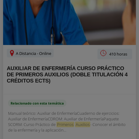
A Distancia - Online
410 horas
AUXILIAR DE ENFERMERÍA CURSO PRÁCTICO
DE PRIMEROS AUXILIOS (DOBLE TITULACIÓN 4
CRÉDITOS ECTS)
Relacionado con esta temática
Manual teórico: Auxiliar de EnfermeríaCuaderno de ejercicios:
Auxiliar de EnfermeríaCDROM: Auxiliar de EnfermeríaPaquete
SCORM: Curso Práctico de
Primeros
Auxilios
- Conocer el ámbito
de la enfermería y la aplicación...