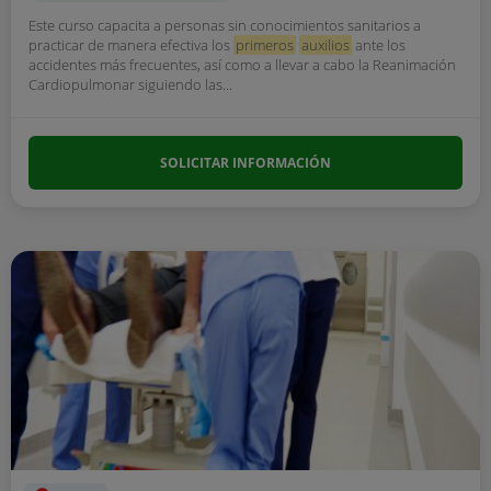
Este curso capacita a personas sin conocimientos sanitarios a
practicar de manera efectiva los
primeros
auxilios
ante los
accidentes más frecuentes, así como a llevar a cabo la Reanimación
Cardiopulmonar siguiendo las...
SOLICITAR INFORMACIÓN