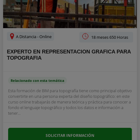
A Distancia - Online
18 meses 650 Horas
EXPERTO EN REPRESENTACION GRAFICA PARA
TOPOGRAFIA
Relacionado con esta temática
Esta formación de BIM para topografía tiene como principal objetivo
convertirte en una persona experta del diseño topográfico: en este
curso online trabajarás de manera teórica y práctica para conocer a
fondo el lenguaje topográfico y todos los datos e información a
tener...
SOLICITAR INFORMACIÓN