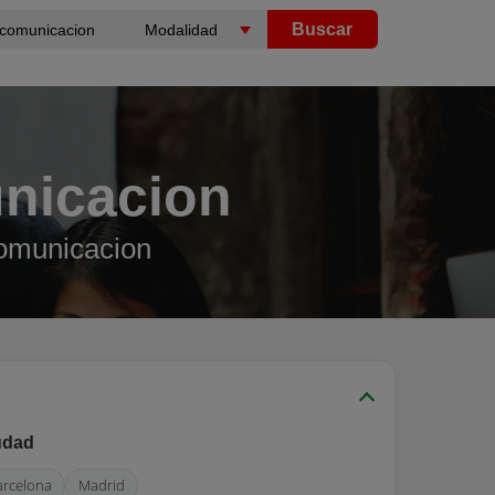
Buscar
nicacion
omunicacion
udad
arcelona
Madrid