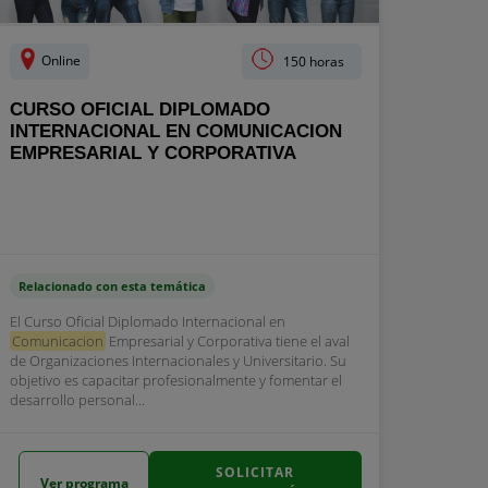
Online
150 horas
CURSO OFICIAL DIPLOMADO
INTERNACIONAL EN COMUNICACION
EMPRESARIAL Y CORPORATIVA
Relacionado con esta temática
El Curso Oficial Diplomado Internacional en
Comunicacion
Empresarial y Corporativa tiene el aval
de Organizaciones Internacionales y Universitario. Su
objetivo es capacitar profesionalmente y fomentar el
desarrollo personal...
SOLICITAR
Ver programa