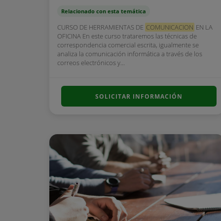
Relacionado con esta temática
CURSO DE HERRAMIENTAS DE
COMUNICACION
EN LA
OFICINA En este curso trataremos las técnicas de
correspondencia comercial escrita, igualmente se
analiza la comunicación informática a través de los
correos electrónicos y...
SOLICITAR INFORMACIÓN