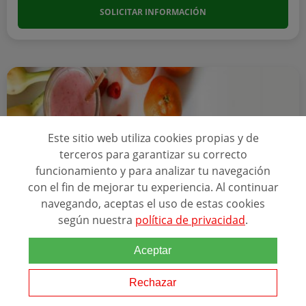
SOLICITAR INFORMACIÓN
Este sitio web utiliza cookies propias y de
terceros para garantizar su correcto
funcionamiento y para analizar tu navegación
con el fin de mejorar tu experiencia. Al continuar
navegando, aceptas el uso de estas cookies
según nuestra
política de privacidad
.
A Distancia
24 MESES 900h 90 Cr�...
Aceptar
MÁSTER EN DIETÉTICA Y NUTRICIÓN -
ESPECIALIDAD NUTRICIÓN PEDIÁTRICA
Rechazar