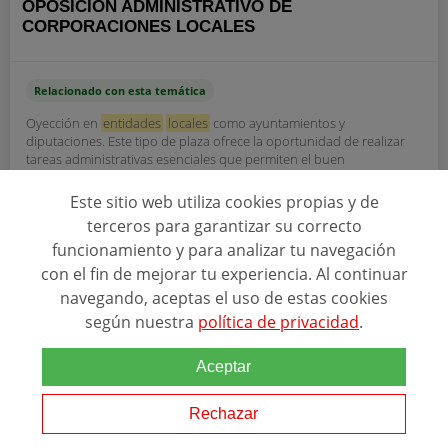
OPOSICIÓN ADMINISTRATIVO DE
CORPORACIONES LOCALES
Relacionado con esta temática
Oyección en
entidades
locales
como ayuntamientos y
diputaciones. Este tipo de plaza ofrece la oportunidad de realizar
tareas administrativas esenciales que permiten el buen
funcionamiento de la administración pública....
Este sitio web utiliza cookies propias y de
terceros para garantizar su correcto
funcionamiento y para analizar tu navegación
INSTITUT NUMÀNCIA FORMACIÓ
con el fin de mejorar tu experiencia. Al continuar
navegando, aceptas el uso de estas cookies
según nuestra
política de privacidad
.
Ver programa
Aceptar
SOLICITAR INFORMACIÓN
Rechazar