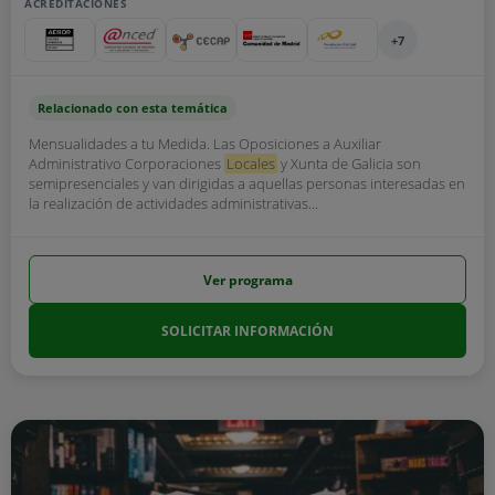
ACREDITACIONES
+7
Relacionado con esta temática
Mensualidades a tu Medida. Las Oposiciones a Auxiliar
Administrativo Corporaciones
Locales
y Xunta de Galicia son
semipresenciales y van dirigidas a aquellas personas interesadas en
la realización de actividades administrativas...
Ver programa
SOLICITAR INFORMACIÓN