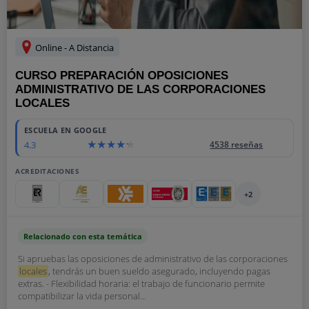
Online - A Distancia
CURSO PREPARACIÓN OPOSICIONES
ADMINISTRATIVO DE LAS CORPORACIONES
LOCALES
ESCUELA EN GOOGLE
4.3
4538 reseñas
ACREDITACIONES
+2
Relacionado con esta temática
Si apruebas las oposiciones de administrativo de las corporaciones
locales
, tendrás un buen sueldo asegurado, incluyendo pagas
extras. - Flexibilidad horaria: el trabajo de funcionario permite
compatibilizar la vida personal...