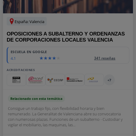
España: Valencia
OPOSICIONES A SUBALTERNO Y ORDENANZAS
DE CORPORACIONES LOCALES VALENCIA
ESCUELA EN GOOGLE
4.1
341 reseñas
ACREDITACIONES
+7
Relacionado con esta temática
Consigue un trabajo fijo, con flexibilidad horaria y bien
remunerado. La Generalitat de Valenciana abre su convocatoria
con numerosas plazas. Funciones de un subalterno - Custodiar y
vigilar el mobiliario, las maquinas, las...