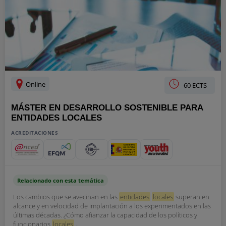
Online
60 ECTS
MÁSTER EN DESARROLLO SOSTENIBLE PARA
ENTIDADES LOCALES
ACREDITACIONES
Relacionado con esta temática
Los cambios que se avecinan en las
entidades
locales
superan en
alcance y en velocidad de implantación a los experimentados en las
últimas décadas. ¿Cómo afianzar la capacidad de los políticos y
funcionarios
locales
...