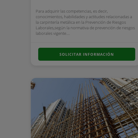
Para adquirir las competencias, es decir,
conocimientos, habilidades y actitudes relacionadas a
la carpintería metálica en la Prevención de Riesgos
Laborales,según la normativa de prevención de riesgos
laborales vigente....
SOLICITAR INFORMACIÓN