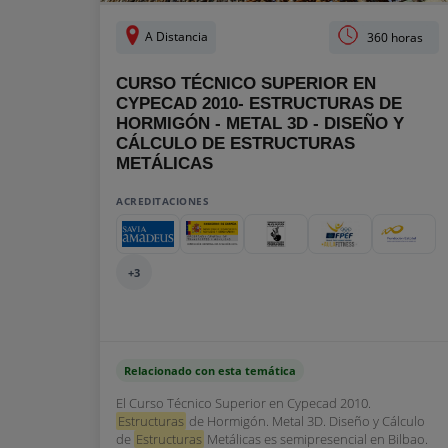
A Distancia
360 horas
CURSO TÉCNICO SUPERIOR EN
CYPECAD 2010- ESTRUCTURAS DE
HORMIGÓN - METAL 3D - DISEÑO Y
CÁLCULO DE ESTRUCTURAS
METÁLICAS
ACREDITACIONES
+3
Relacionado con esta temática
El Curso Técnico Superior en Cypecad 2010.
Estructuras
de Hormigón. Metal 3D. Diseño y Cálculo
de
Estructuras
Metálicas es semipresencial en Bilbao.