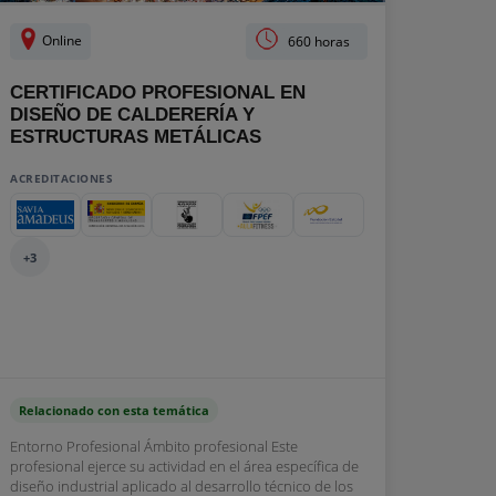
Online
660 horas
CERTIFICADO PROFESIONAL EN
DISEÑO DE CALDERERÍA Y
ESTRUCTURAS METÁLICAS
ACREDITACIONES
+3
Relacionado con esta temática
Entorno Profesional Ámbito profesional Este
profesional ejerce su actividad en el área específica de
diseño industrial aplicado al desarrollo técnico de los