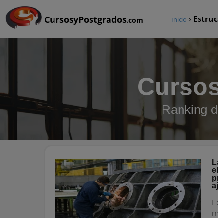
CursosyPostgrados
›
Estruc
Inicio
.com
Cursos
Ranking d
L
e
p
a
E
m