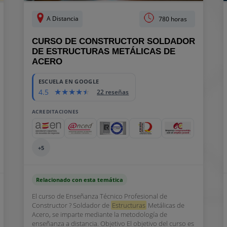
A Distancia
780 horas
CURSO DE CONSTRUCTOR SOLDADOR
DE ESTRUCTURAS METÁLICAS DE
ACERO
ESCUELA EN GOOGLE
4.5
22 reseñas
ACREDITACIONES
+5
Relacionado con esta temática
El curso de Enseñanza Técnico Profesional de
Constructor ? Soldador de
Estructuras
Metálicas de
Acero, se imparte mediante la metodología de
enseñanza a distancia. Objetivo El objetivo del curso es