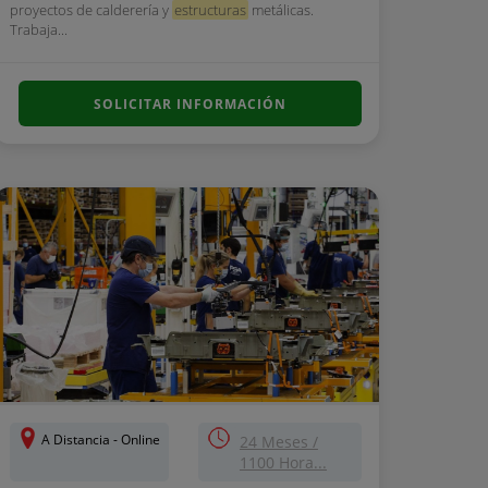
proyectos de calderería y
estructuras
metálicas.
Trabaja...
SOLICITAR INFORMACIÓN
A Distancia - Online
24 Meses /
1100 Hora...