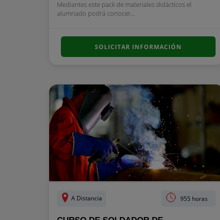
Mediantes este pack de materiales didácticos el
alumnado podrá conocer...
SOLICITAR INFORMACIÓN
A Distancia
955 horas