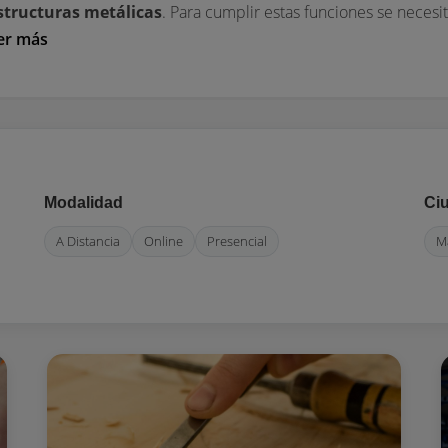
structuras metálicas
. Para cumplir estas funciones se neces
er más
Modalidad
Ci
A Distancia
Online
Presencial
M