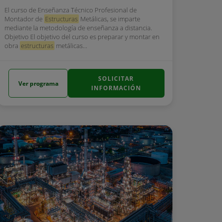
El curso de Enseñanza Técnico Profesional de
Montador de
Estructuras
Metálicas, se imparte
mediante la metodología de enseñanza a distancia.
Objetivo El objetivo del curso es preparar y montar en
obra
estructuras
metálicas...
SOLICITAR
Ver programa
INFORMACIÓN