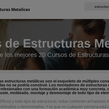
turas Metalicas
 de Estructuras Me
e los mejores 20 Cursos de Estructuras
as estructuras metálicas son el esqueleto de múltiples cons
llas no se podría construir. Los montadores de estructuras 
rofesionales con una formación académica muy concreta, c
juste, moldeado, montaje y desmontaje de todo tipo de ele
dificios y todo tipo de estructuras: todas contienen armazones 
oldeados o desmontados. Y es que no cualquier persona está 