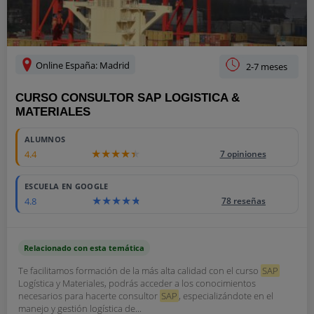
Online España: Madrid
2-7 meses
CURSO CONSULTOR SAP LOGISTICA &
MATERIALES
ALUMNOS
4.4
7 opiniones
ESCUELA EN GOOGLE
4.8
78 reseñas
Relacionado con esta temática
Te facilitamos formación de la más alta calidad con el curso
SAP
Logística y Materiales, podrás acceder a los conocimientos
necesarios para hacerte consultor
SAP
, especializándote en el
manejo y gestión logística de...