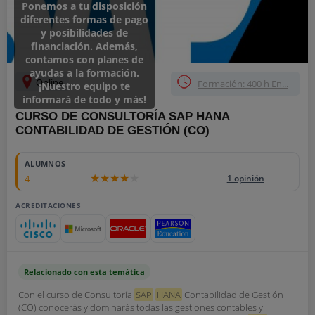
Ponemos a tu disposición
diferentes formas de pago
y posibilidades de
financiación. Además,
contamos con planes de
ayudas a la formación.
Online
Formación: 400 h En...
¡Nuestro equipo te
informará de todo y más!
CURSO DE CONSULTORÍA SAP HANA
CONTABILIDAD DE GESTIÓN (CO)
ALUMNOS
4
1 opinión
ACREDITACIONES
Relacionado con esta temática
Con el curso de Consultoría
SAP
HANA
Contabilidad de Gestión
(CO) conocerás y dominarás todas las gestiones contables y