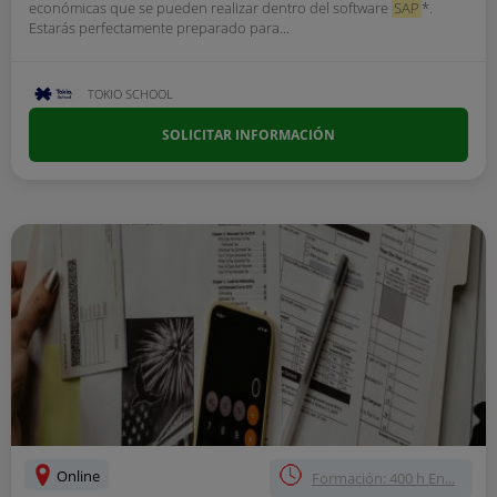
económicas que se pueden realizar dentro del software
SAP
*.
Estarás perfectamente preparado para...
TOKIO SCHOOL
SOLICITAR INFORMACIÓN
Online
Formación: 400 h En...