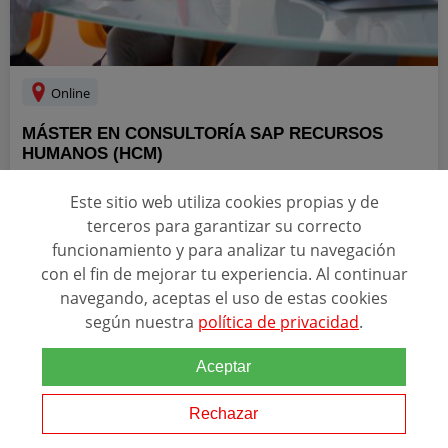
Online
MÁSTER EN CONSULTORÍA SAP RECURSOS
HUMANOS (HCM)
ALUMNOS
Este sitio web utiliza cookies propias y de
4
1 opinión
terceros para garantizar su correcto
funcionamiento y para analizar tu navegación
ACREDITACIONES
con el fin de mejorar tu experiencia. Al continuar
navegando, aceptas el uso de estas cookies
según nuestra
política de privacidad
.
Relacionado con esta temática
Aceptar
Con nuestro curso a distancia en Consultoría
SAP
Recursos
Humanos aprenderás todo sobre la gestión de personal. Desde
Rechazar
buscar a los mejores candidatos para crear el equipo perfecto a
gestionar de forma eficaz nóminas,...