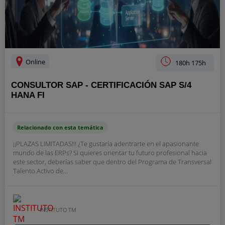
Online
180h 175h
CONSULTOR SAP - CERTIFICACIÓN SAP S/4
HANA FI
Relacionado con esta temática
¡¡PLAZAS LIMITADAS!!! ¿Te gustaría adentrarte en el apasionante
mundo de las ERPs? Si quieres orientar tu futuro profesional hacia
este sector, deberías saber que dentro del Programa de Transversal
Talento Activo de...
INSTITUTO TM