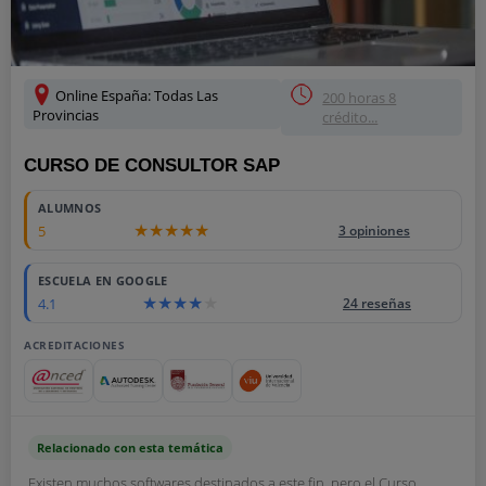
Online España: Todas Las
200 horas 8
Provincias
crédito...
CURSO DE CONSULTOR SAP
ALUMNOS
5
3 opiniones
ESCUELA EN GOOGLE
4.1
24 reseñas
ACREDITACIONES
Relacionado con esta temática
Existen muchos softwares destinados a este fin, pero el Curso