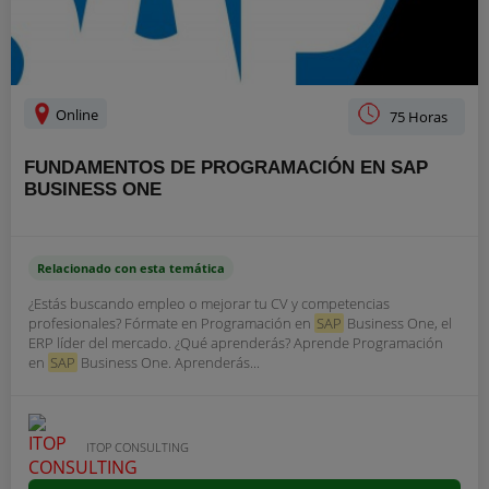
Online
75 Horas
FUNDAMENTOS DE PROGRAMACIÓN EN SAP
BUSINESS ONE
Relacionado con esta temática
¿Estás buscando empleo o mejorar tu CV y competencias
profesionales? Fórmate en Programación en
SAP
Business One, el
ERP líder del mercado. ¿Qué aprenderás? Aprende Programación
en
SAP
Business One. Aprenderás...
ITOP CONSULTING