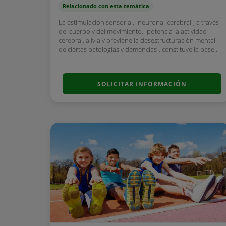
Relacionado con esta temática
La estimulación sensorial, -neuronal-cerebral-, a través
del cuerpo y del movimiento, -potencia la actividad
cerebral, alivia y previene la desestructuración mental
de ciertas patologías y demencias-, constituye la base...
SOLICITAR INFORMACIÓN