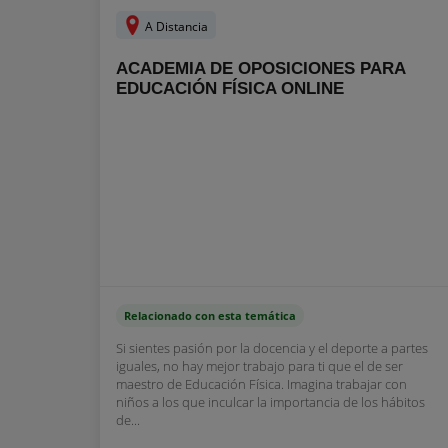
A Distancia
ACADEMIA DE OPOSICIONES PARA
EDUCACIÓN FÍSICA ONLINE
Relacionado con esta temática
Si sientes pasión por la docencia y el deporte a partes
iguales, no hay mejor trabajo para ti que el de ser
maestro de Educación Física. Imagina trabajar con
niños a los que inculcar la importancia de los hábitos
de...