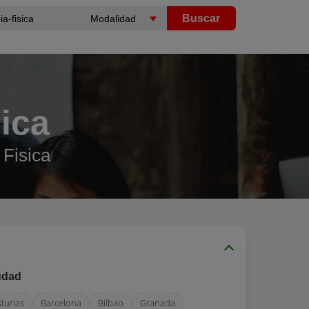
Buscar
ica
 Fisica
udad
sturias
Barcelona
Bilbao
Granada