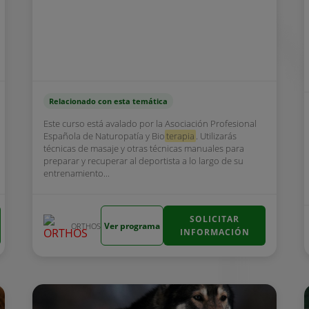
Relacionado con esta temática
Este curso está avalado por la Asociación Profesional
Española de Naturopatía y Bio
terapia
. Utilizarás
técnicas de masaje y otras técnicas manuales para
preparar y recuperar al deportista a lo largo de su
entrenamiento...
SOLICITAR
Ver programa
ORTHOS
INFORMACIÓN