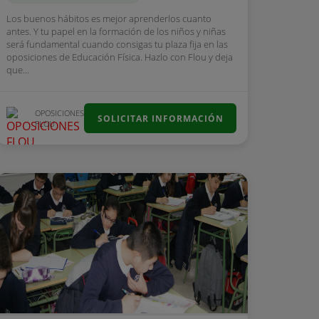
Los buenos hábitos es mejor aprenderlos cuanto
antes. Y tu papel en la formación de los niños y niñas
será fundamental cuando consigas tu plaza fija en las
oposiciones de Educación Física. Hazlo con Flou y deja
que...
OPOSICIONES
SOLICITAR INFORMACIÓN
FLOU