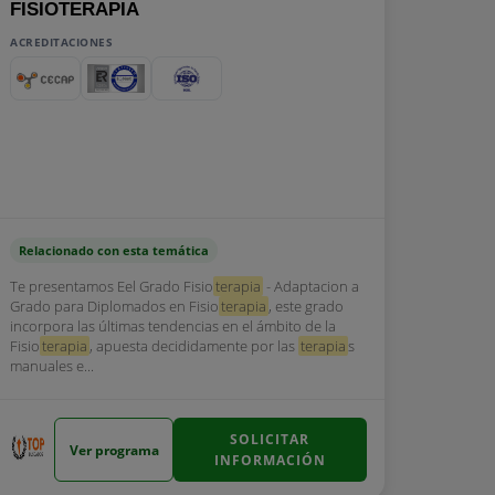
FISIOTERAPIA
ACREDITACIONES
Relacionado con esta temática
Te presentamos Eel Grado Fisio
terapia
- Adaptacion a
Grado para Diplomados en Fisio
terapia
, este grado
incorpora las últimas tendencias en el ámbito de la
Fisio
terapia
, apuesta decididamente por las
terapia
s
manuales e...
SOLICITAR
Ver programa
INFORMACIÓN