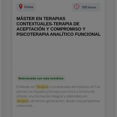
Online
500 horas
MÁSTER EN TERAPIAS
CONTEXTUALES-TERAPIA DE
ACEPTACIÓN Y COMPROMISO Y
PSICOTERAPIA ANALÍTICO FUNCIONAL
Relacionado con esta temática
El Máster en
Terapia
s Contextuales del Instituto ACT es
pionero en España y Europa y es único a la hora de
ofrecer una formación integral y sistemática en
terapia
s de tercera generación, desde una perspectiva
coherente...