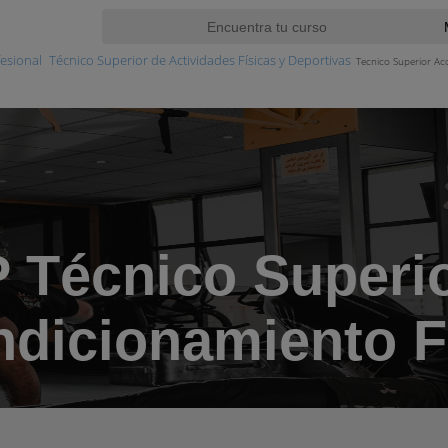
esional
Técnico Superior de Actividades Físicas y Deportivas
Tecnico Superior Ac
 Técnico Superi
dicionamiento F