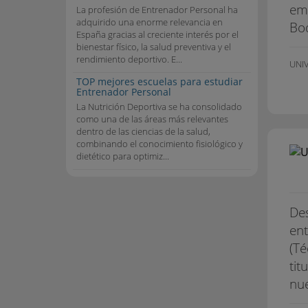
emp
La profesión de Entrenador Personal ha
adquirido una enorme relevancia en
Bod
España gracias al creciente interés por el
bienestar físico, la salud preventiva y el
rendimiento deportivo. E...
UNIV
TOP mejores escuelas para estudiar
Entrenador Personal
La Nutrición Deportiva se ha consolidado
como una de las áreas más relevantes
dentro de las ciencias de la salud,
combinando el conocimiento fisiológico y
dietético para optimiz...
Des
ent
(Té
tit
nue