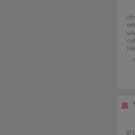
¿Er
rel
una
cul
Fís
A
El 