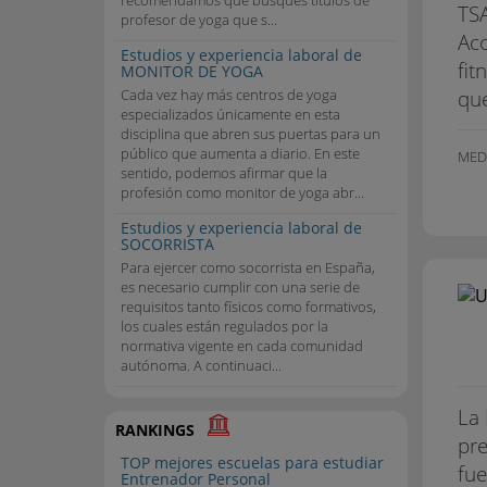
recomendamos que busques títulos de
TSA
profesor de yoga que s...
Aco
Estudios y experiencia laboral de
fit
MONITOR DE YOGA
que
Cada vez hay más centros de yoga
especializados únicamente en esta
disciplina que abren sus puertas para un
público que aumenta a diario. En este
MED
sentido, podemos afirmar que la
profesión como monitor de yoga abr...
Estudios y experiencia laboral de
SOCORRISTA
Para ejercer como socorrista en España,
es necesario cumplir con una serie de
requisitos tanto físicos como formativos,
los cuales están regulados por la
normativa vigente en cada comunidad
autónoma. A continuaci...
La 
RANKINGS
pre
TOP mejores escuelas para estudiar
fue
Entrenador Personal