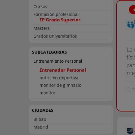
Cursos
Formación profesional
FP Grado Superior
Masters
Grados universitarios
La 
SUBCATEGORIAS
fís
Entrenamiento Personal
cam
Entrenador Personal
mej
nutrición deportiva
monitor de gimnasio
ISED
monitor
CIUDADES
Bilbao
Madrid