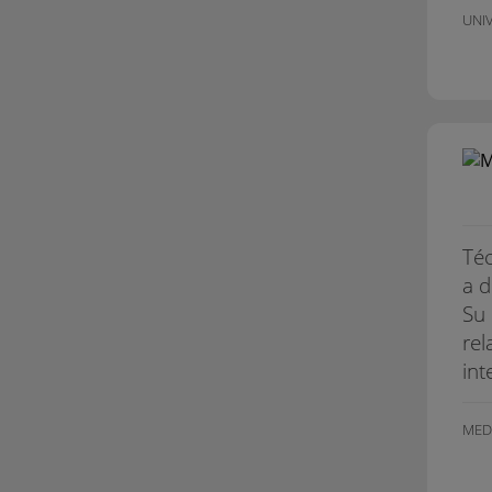
UNIV
Téc
a d
Su 
rel
int
MED