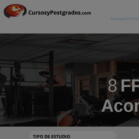
CursosyPostgrados
.com
Formación Prof
8
FP
Acon
TIPO DE ESTUDIO