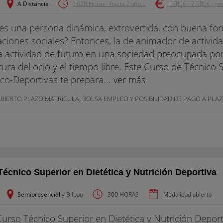
A Distancia
1620 Horas - hasta 2 año...
1.500€ - 2.500€ - pos
es una persona dinámica, extrovertida, con buena form
aciones sociales? Entonces, la de animador de activida
 actividad de futuro en una sociedad preocupada por 
tura del ocio y el tiempo libre. Este Curso de Técnico
ico-Deportivas te prepara...
ver más
BIERTO PLAZO MATRí­CULA, BOLSA EMPLEO Y POSIBILIDAD DE PAGO A PLAZ
Técnico Superior en Dietética y Nutrición Deportiva
Semipresencial
y Bilbao
300 HORAS
Modalidad abierta
Curso Técnico Superior en Dietética y Nutrición Deport