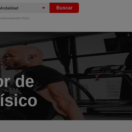
Buscar
ondicionamiento Fisico
or de
ísico