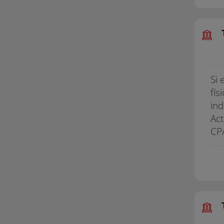
Si 
fís
ind
Act
CPA