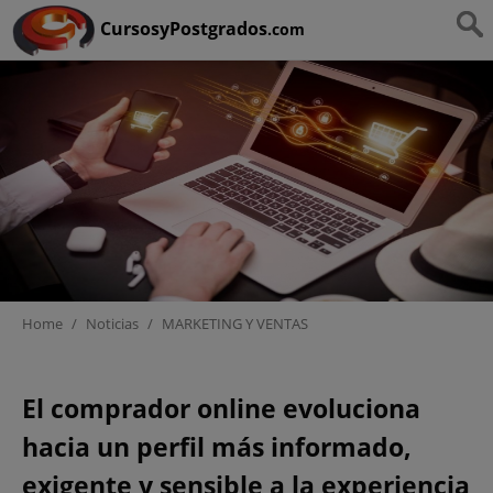
Ruta:
HOME
>
MARKETING Y VENTAS
CursosyPostgrados
.com
Home
/
Noticias
/
MARKETING Y VENTAS
El nuevo perfil del
El comprador online evoluciona
comprador online: hábitos,
hacia un perfil más informado,
prioridades y decisiones de
consumo en la era digital
exigente y sensible a la experiencia