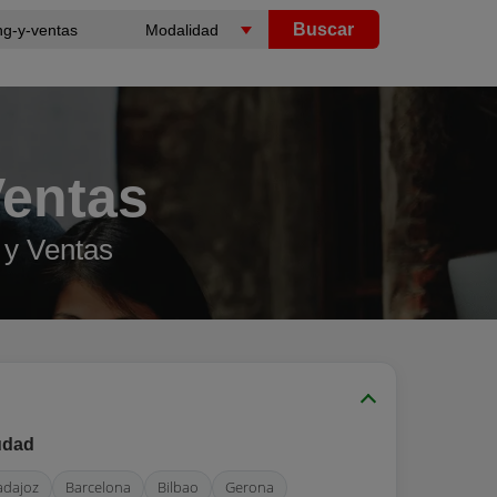
Buscar
Ventas
 y Ventas
udad
adajoz
Barcelona
Bilbao
Gerona