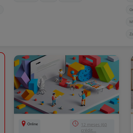
G
M
Z
Online
12 meses (60
crédit...