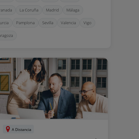
ranada
La Coruña
Madrid
Málaga
urcia
Pamplona
Sevilla
Valencia
Vigo
aragoza
A Distancia