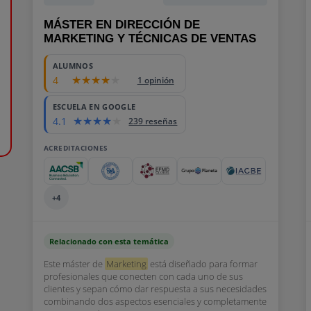
MÁSTER EN DIRECCIÓN DE
MARKETING Y TÉCNICAS DE VENTAS
ALUMNOS
4
1 opinión
ESCUELA EN GOOGLE
4.1
239 reseñas
ACREDITACIONES
+4
Relacionado con esta temática
Este máster de
Marketing
está diseñado para formar
profesionales que conecten con cada uno de sus
clientes y sepan cómo dar respuesta a sus necesidades
combinando dos aspectos esenciales y completamente