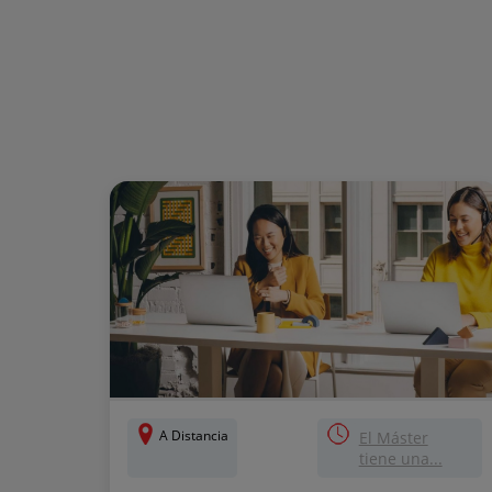
A Distancia
El Máster
tiene una...