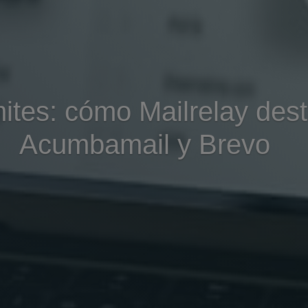
mites: cómo Mailrelay des
Acumbamail y Brevo