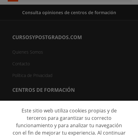
Consulta opiniones de centros de formación
CURSOSYPOSTGRADOS.COM
Quienes Somos
Contacto
Política de Privacidad
CENTROS DE FORMACIÓN
Directorio de Centros
Este sitio web utiliza cookies propias y de
Registrar Centro (FREE)
terceros para garantizar su correcto
funcionamiento y para analizar tu navegación
C/ Faraday, 7 - Oficina 004D Parque Científico de Madrid - 28049
con el fin de mejorar tu experiencia. Al continuar
Madrid, España