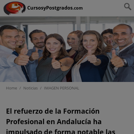
Ruta:
HOME
>
IMAGEN PERSONAL
CursosyPostgrados
.com
Home
/
Noticias
/
IMAGEN PERSONAL
LA FORMACIÓN
El refuerzo de la Formación
PROFESIONAL EN IMAGEN
Profesional en Andalucía ha
PERSONAL GANA PESO EN
ANDALUCÍA CON MÁS
impulsado de forma notable las