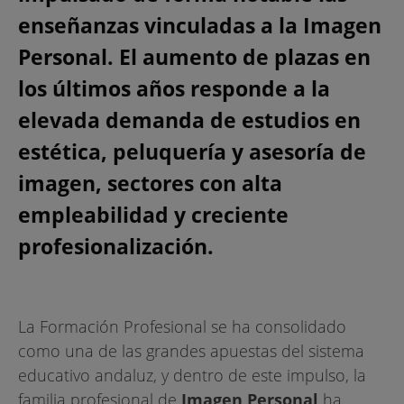
PLAZAS Y MAYOR
enseñanzas vinculadas a la Imagen
DEMANDA
Personal. El aumento de plazas en
los últimos años responde a la
elevada demanda de estudios en
estética, peluquería y asesoría de
imagen, sectores con alta
empleabilidad y creciente
profesionalización.
La Formación Profesional se ha consolidado
como una de las grandes apuestas del sistema
educativo andaluz, y dentro de este impulso, la
familia profesional de
Imagen Personal
ha