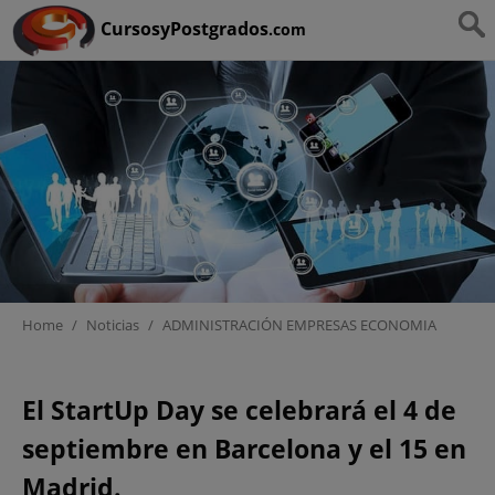
Ruta:
HOME
>
ADMINISTRACIÓN EMPRESAS ECONOMIA
CursosyPostgrados
.com
Home
/
Noticias
/
ADMINISTRACIÓN EMPRESAS ECONOMIA
Madrid y Barcelona se
El StartUp Day se celebrará el 4 de
preparan para el día del
septiembre en Barcelona y el 15 en
emprendedor
Madrid.