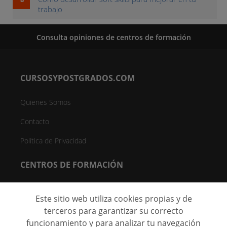
trabajo
Consulta opiniones de centros de formación
CURSOSYPOSTGRADOS.COM
Quienes Somos
Contacto
Política de Privacidad
CENTROS DE FORMACIÓN
Directorio de Centros
Este sitio web utiliza cookies propias y de
Registrar Centro (FREE)
terceros para garantizar su correcto
funcionamiento y para analizar tu navegación