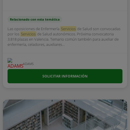
Relacionado con esta temática
Las oposiciones de Enfermería
Servicios
de Salud son convocadas
por los
Servicios
de Salud autonómicos. Próxima convocatoria
3.818 plazas en Valencia. Temario común también para auxiliar de
enfermería, celadores, auxiliares...
ADAMS
SOLICITAR INFORMACIÓN