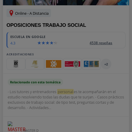
Online - A Distancia
OPOSICIONES TRABAJO SOCIAL
ESCUELA EN GOOGLE
4.3
4538 reseñas
ACREDITACIONES
+2
Relacionado con esta temática
- Los tutores y entrenadores
personal
es te acompañarán en el
estudio resolviendo todas las dudas que te surjan. - Casos prácticos
exclusivos de trabajo social: de tipo test, preguntas cortas y de
desarrollo. - Actividades...
MASTER D