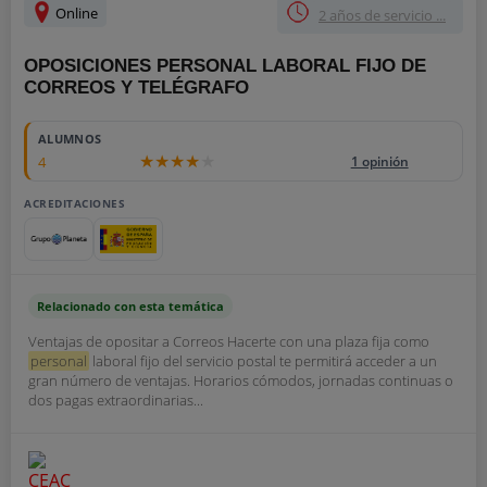
Online
2 años de servicio ...
OPOSICIONES PERSONAL LABORAL FIJO DE
CORREOS Y TELÉGRAFO
ALUMNOS
4
1 opinión
ACREDITACIONES
Relacionado con esta temática
Ventajas de opositar a Correos Hacerte con una plaza fija como
personal
laboral fijo del servicio postal te permitirá acceder a un
gran número de ventajas. Horarios cómodos, jornadas continuas o
dos pagas extraordinarias...