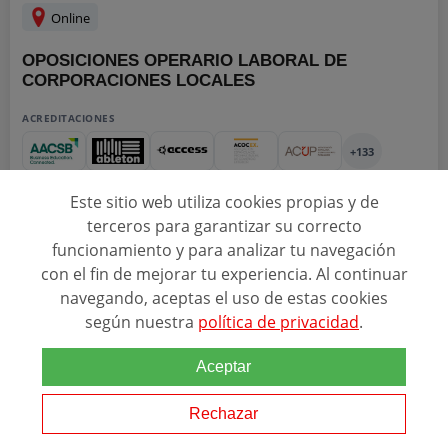
Online
OPOSICIONES OPERARIO LABORAL DE
CORPORACIONES LOCALES
ACREDITACIONES
+133
Este sitio web utiliza cookies propias y de
1a OPCIÓN (Cocina, Almacén, Limpieza y Lavandería)2a OPCIÓN
terceros para garantizar su correcto
(Albañiles, Electricistas, Fontaneros, Jardineros, Peones...)Trabajos
funcionamiento y para analizar tu navegación
de vigilancia, custodia y mantenimiento de instalaciones
con el fin de mejorar tu experiencia. Al continuar
dependientes de las Corporaciones...
navegando, aceptas el uso de estas cookies
según nuestra
política de privacidad
.
SOLICITAR INFORMACIÓN
Aceptar
Rechazar