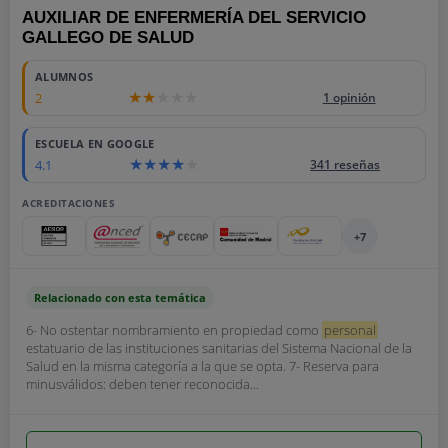
AUXILIAR DE ENFERMERÍA DEL SERVICIO
GALLEGO DE SALUD
ALUMNOS
2
1 opinión
ESCUELA EN GOOGLE
4.1
341 reseñas
ACREDITACIONES
+7
Relacionado con esta temática
6- No ostentar nombramiento en propiedad como
personal
estatuario de las instituciones sanitarias del Sistema Nacional de la
Salud en la misma categoría a la que se opta. 7- Reserva para
minusválidos: deben tener reconocida...