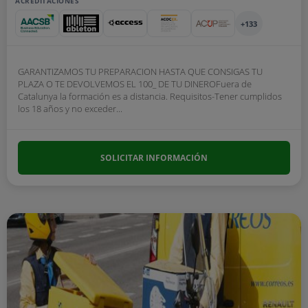
ACREDITACIONES
+133
GARANTIZAMOS TU PREPARACION HASTA QUE CONSIGAS TU
PLAZA O TE DEVOLVEMOS EL 100_ DE TU DINEROFuera de
Catalunya la formación es a distancia. Requisitos-Tener cumplidos
los 18 años y no exceder...
SOLICITAR INFORMACIÓN