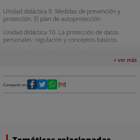
Unidad didáctica 9. Medidas de prevención y
protección. El plan de autoprotección.
Unidad didáctica 10. La protección de datos
personales: regulación y conceptos básicos.
Unidad didáctica 11. Igualdad efectiva entre
hombres y mujeres.
+ ver más
Después, recibirás formación en cada una de las
especialidades para superar la oposición:
Compartir en:
- Oposición Personal Subalterno: 24 temas.
- Oposición Conductor: 13 temas.
- Oposición Personal de Limpieza: 14 temas.
- Oposición Pinche: 13 temas.
Temáticas relacionadas