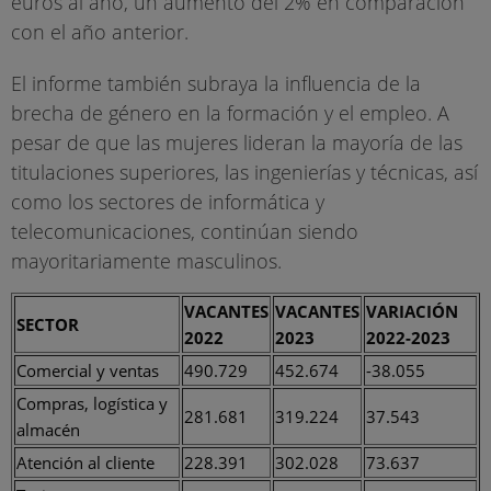
euros al año, un aumento del 2% en comparación
con el año anterior.
El informe también subraya la influencia de la
brecha de género en la formación y el empleo. A
pesar de que las mujeres lideran la mayoría de las
titulaciones superiores, las ingenierías y técnicas, así
como los sectores de informática y
telecomunicaciones, continúan siendo
mayoritariamente masculinos.
VACANTES
VACANTES
VARIACIÓN
SECTOR
2022
2023
2022-2023
Comercial y ventas
490.729
452.674
-38.055
Compras, logística y
281.681
319.224
37.543
almacén
Atención al cliente
228.391
302.028
73.637