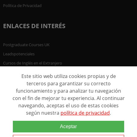
Política de Privacidad
ENLACES DE INTERÉS
Postgraduate Courses UK
Leadspotenciales
Cursos de Inglés en el Extranjero
Este sitio web utiliza cookies propias y de
terceros para garantizar su correcto
funcionamiento y para analizar tu navegación
con el fin de mejorar tu experiencia. Al continuar
navegando, aceptas el uso de estas cookies
según nuestra
política de privacidad
.
Aceptar
@ 2005 - 2026 Marca comercial de Grupo