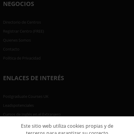
NEGOCIOS
Directorio de Centros
Registrar Centro (FREE)
Quienes Somos
Contacto
Política de Privacidad
ENLACES DE INTERÉS
Postgraduate Courses UK
Leadspotenciales
Cursos de Inglés en el Extranjero
Este sitio web utiliza cookies propias y de
terceros para garantizar su correcto