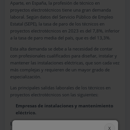
Aparte, en España, la profesión de técnico en
proyectos electrotécnicos tiene una gran demanda
laboral. Según datos del Servicio Público de Empleo
Estatal (SEPE), la tasa de paro de los técnicos en
proyectos electrotécnicos en 2023 es del 7,8%, inferior
a la tasa de paro media del país, que es del 13,3%.
Esta alta demanda se debe a la necesidad de contar
con profesionales cualificados para diseñar, instalar y
mantener las instalaciones eléctricas, que son cada vez
más complejas y requieren de un mayor grado de
especialización.
Las principales salidas laborales de los técnicos en
proyectos electrotécnicos son las siguientes:
Empresas de instalaciones y mantenimiento
eléctrico.
Estas empresas son las principales empleadoras de