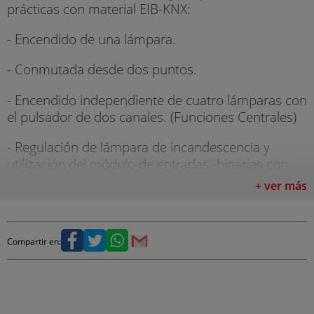
prácticas con material EIB-KNX:
- Encendido de una lámpara.
- Conmutada desde dos puntos.
- Encendido independiente de cuatro lámparas con
el pulsador de dos canales. (Funciones Centrales)
- Regulación de lámpara de incandescencia y
utilización del módulo de entradas -binarias con
pulsador.
+ ver más
- Regulación absoluta con pulsador de cuatro
canales.
Compartir en:
- Dimmer fluorescente y sensor pulsador IR.
- Control de persianas.