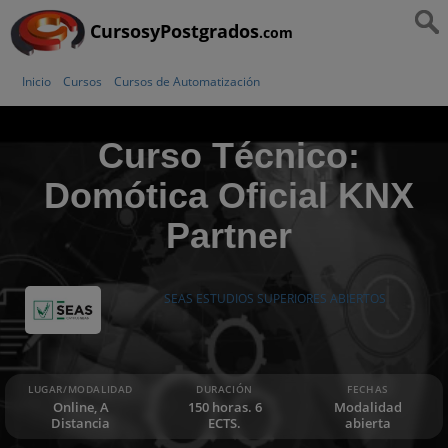
CursosyPostgrados
.com
Inicio
Cursos
Cursos de Automatización
Curso Técnico:
Domótica Oficial KNX
Partner
SEAS ESTUDIOS SUPERIORES ABIERTOS
LUGAR/MODALIDAD
DURACIÓN
FECHAS
Online, A
150 horas. 6
Modalidad
Distancia
ECTS.
abierta