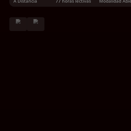
A Distancia
77 horas lectivas
Modalidad Abi