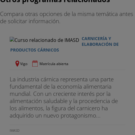
UD 06: IMPLANTACIÓN DEL SISTEMA APPCC -
QUINTO PASO
Compara otras opciones de la misma temática antes
de solicitar información.
Introducción
Paso 5 para la aplicación del APPCC
CARNICERÍA Y
ELABORACIÓN DE
Resumen
PRODUCTOS CÁRNICOS
UD 07: IMPLANTACIÓN DEL SISTEMA APPCC -
Vigo
Matrícula abierta
SEXTO PASO
La industria cárnica representa una parte
Introducción
fundamental de la economía alimentaria
mundial. Con un creciente interés por la
Paso 6 para la aplicación del APPCC
alimentación saludable y la procedencia de
UD 08: IMPLANTACIÓN DEL SISTEMA APPCC -
los alimentos, la figura del carnicero ha
SEPTIMO PASO
adquirido un nuevo protagonismo...
Introducción
IMASD