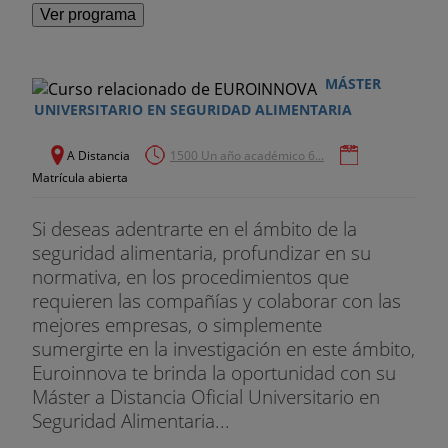
Paso 7 para la aplicación del APPCC
Ver programa
UD 09: IMPLANTACIÓN DEL SISTEMA APPCC -
OCTAVO PASO
MÁSTER
UNIVERSITARIO EN SEGURIDAD ALIMENTARIA
Introducción
A Distancia
1500 Un año académico 6...
Paso 8 para la aplicación del APPCC
Matrícula abierta
UD 10: IMPLANTACIÓN DEL SISTEMA APPCC -
Si deseas adentrarte en el ámbito de la
NOVENO PASO
seguridad alimentaria, profundizar en su
normativa, en los procedimientos que
Introducción
requieren las compañías y colaborar con las
mejores empresas, o simplemente
Paso 9 para la aplicación del APPCC
sumergirte en la investigación en este ámbito,
UD 11: IMPLANTACIÓN DEL SISTEMA APPCC -
Euroinnova te brinda la oportunidad con su
NOVENO PASO
Máster a Distancia Oficial Universitario en
Seguridad Alimentaria...
Introducción