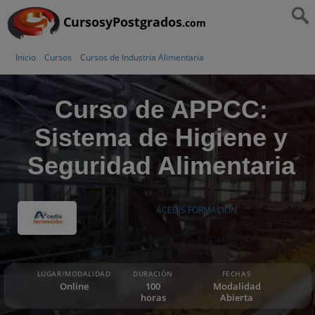
CursosyPostgrados
.com
Inicio
Cursos
Cursos de Industria Alimentaria
Curso de APPCC:
Sistema de Higiene y
Seguridad Alimentaria
ACEDIS FORMACION
LUGAR/MODALIDAD
DURACIÓN
FECHAS
Online
100
Modalidad
horas
Abierta