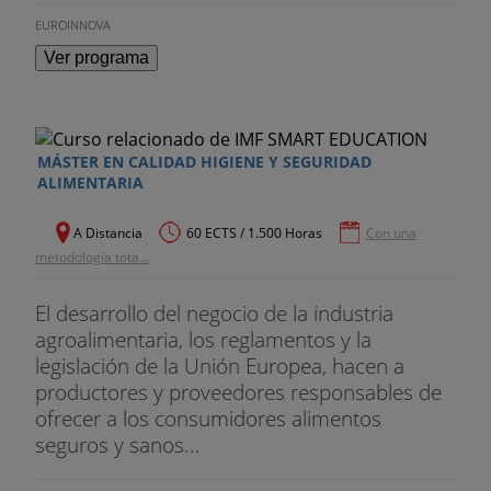
EUROINNOVA
Paso 10 para la aplicación del APPCC
Ver programa
MÁSTER EN CALIDAD HIGIENE Y SEGURIDAD
ALIMENTARIA
A Distancia
60 ECTS / 1.500 Horas
Con una
metodología tota...
El desarrollo del negocio de la industria
agroalimentaria, los reglamentos y la
legislación de la Unión Europea, hacen a
productores y proveedores responsables de
ofrecer a los consumidores alimentos
seguros y sanos...