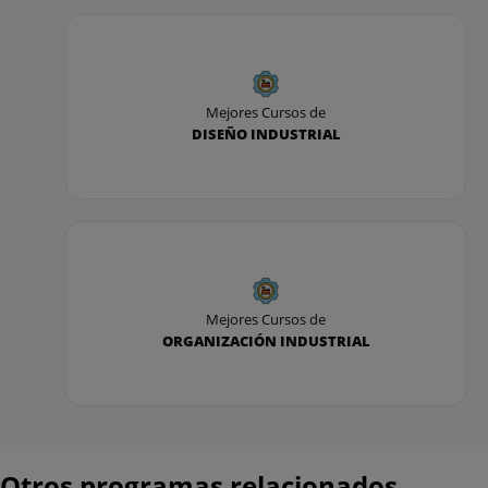
Resumen
UD 04: IMPLANTACIÓN DEL SISTEMA APPCC -
TERCER PASO
Mejores Cursos de
DISEÑO INDUSTRIAL
Introducción
Paso 3 para la aplicación del APPCC
Resumen
UD 05: IMPLANTACIÓN DEL SISTEMA APPCC -
CUARTO PASO
Mejores Cursos de
ORGANIZACIÓN INDUSTRIAL
Introducción
Paso 4 para la aplicación del APPCC
Resumen
Otros programas relacionados