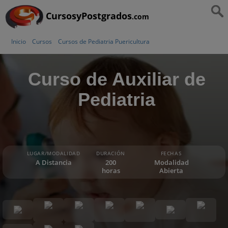
CursosyPostgrados
.com
Inicio
Cursos
Cursos de Pediatria Puericultura
Curso de Auxiliar de
Pediatria
LUGAR/MODALIDAD
DURACIÓN
FECHAS
A Distancia
200
Modalidad
horas
Abierta