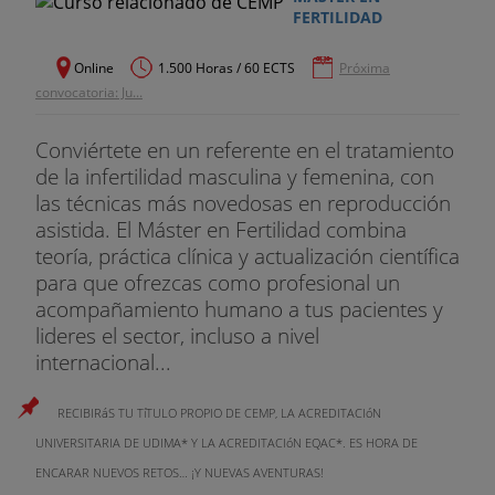
FERTILIDAD
Online
1.500 Horas / 60 ECTS
Próxima
convocatoria: Ju...
Conviértete en un referente en el tratamiento
de la infertilidad masculina y femenina, con
las técnicas más novedosas en reproducción
asistida. El Máster en Fertilidad combina
teoría, práctica clínica y actualización científica
para que ofrezcas como profesional un
acompañamiento humano a tus pacientes y
lideres el sector, incluso a nivel
internacional...
RECIBIRáS TU TíTULO PROPIO DE CEMP, LA ACREDITACIóN
UNIVERSITARIA DE UDIMA* Y LA ACREDITACIóN EQAC*. ES HORA DE
ENCARAR NUEVOS RETOS… ¡Y NUEVAS AVENTURAS!