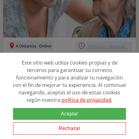
A Distancia - Online
370 horas ( 80 horas...
CERTIFICADO DE PROFESIONAL ATENCIÓN
Este sitio web utiliza cookies propias y de
SOCIOSANITARIA A PERSONAS DEPENDIENTES
terceros para garantizar su correcto
EN INSTITUCIONES SOCIALES
funcionamiento y para analizar tu navegación
con el fin de mejorar tu experiencia. Al continuar
ALUMNOS
3
1 opinión
navegando, aceptas el uso de estas cookies
según nuestra
política de privacidad
.
ACREDITACIONES
Aceptar
Rechazar
Relacionado con esta temática