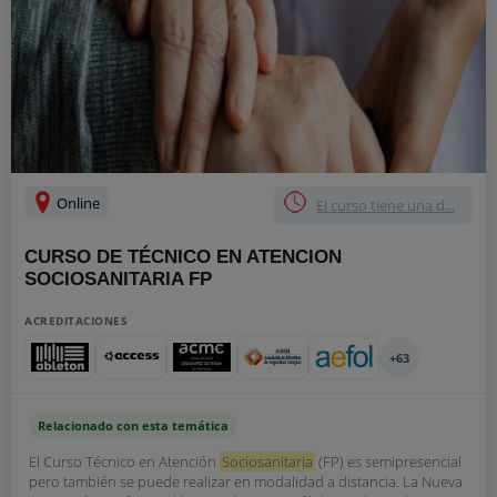
Online
El curso tiene una d...
CURSO DE TÉCNICO EN ATENCION
SOCIOSANITARIA FP
ACREDITACIONES
+63
Relacionado con esta temática
El Curso Técnico en Atención
Sociosanitaria
(FP) es semipresencial
pero también se puede realizar en modalidad a distancia. La Nueva