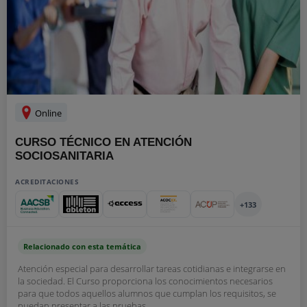
Online
CURSO TÉCNICO EN ATENCIÓN
SOCIOSANITARIA
ACREDITACIONES
+133
Relacionado con esta temática
Atención especial para desarrollar tareas cotidianas e integrarse en
la sociedad. El Curso proporciona los conocimientos necesarios
para que todos aquellos alumnos que cumplan los requisitos, se
puedan presentar a las pruebas...