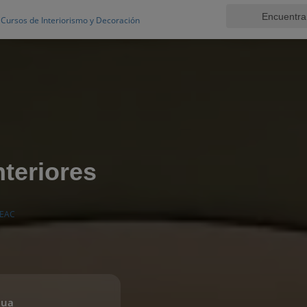
Cursos de Interiorismo y Decoración
teriores
EAC
nua