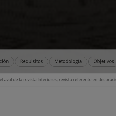
ación
Requisitos
Metodología
Objetivos
res, revista referente en decoración e interiorismo de alta 