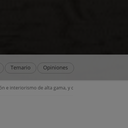
Temario
Opiniones
gama, y con el aval de Gancedo, editores textiles desde 1945