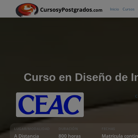
CursosyPostgrados
Inicio
Cursos
.com
Curso en Diseño de In
C
LUGAR/MODALIDAD
DURACIÓN
FECHAS
A Distancia
800 horas
Matrícula conti