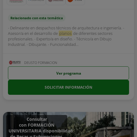
Relacionado con esta temática
- Delineante en despachos técnicos de arquitectura e ingeniería. -
Asesor/a en el desarrollo de
planos
de diferentes sectores
profesionales. - Experto/a en diseño. - Técnico/a en Dibujo
Industrial. - Dibujante. - Funcionalidad...
DEUSTO FORMACION
Ver programa
SOLICITAR INFORMACIÓN
Consultar
con FORMACIÓN
UNIVERSITARIA disponibilidad
de Becas y Subvenciones,