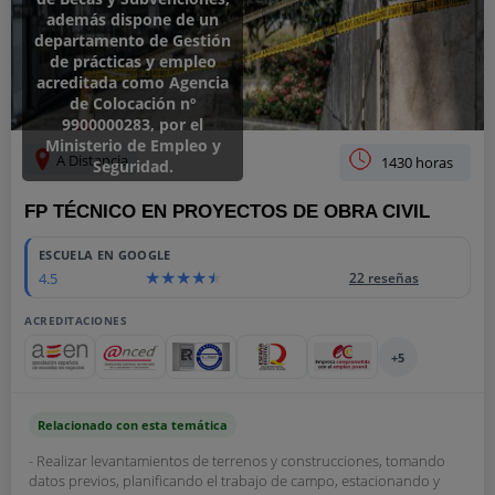
además dispone de un
departamento de Gestión
de prácticas y empleo
acreditada como Agencia
de Colocación nº
9900000283, por el
Ministerio de Empleo y
A Distancia
1430 horas
Seguridad.
FP TÉCNICO EN PROYECTOS DE OBRA CIVIL
ESCUELA EN GOOGLE
4.5
22 reseñas
ACREDITACIONES
+5
Relacionado con esta temática
- Realizar levantamientos de terrenos y construcciones, tomando
datos previos, planificando el trabajo de campo, estacionando y