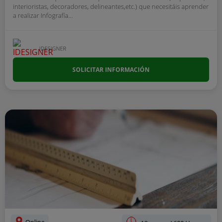
interioristas, decoradores, delineantes,etc.) que necesitáis aprender
a realizar Infografía...
IDESIGNER
SOLICITAR INFORMACIÓN