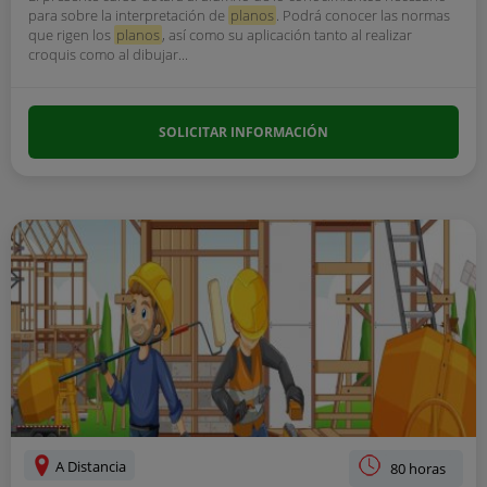
para sobre la interpretación de
planos
. Podrá conocer las normas
que rigen los
planos
, así como su aplicación tanto al realizar
croquis como al dibujar...
SOLICITAR INFORMACIÓN
A Distancia
80 horas