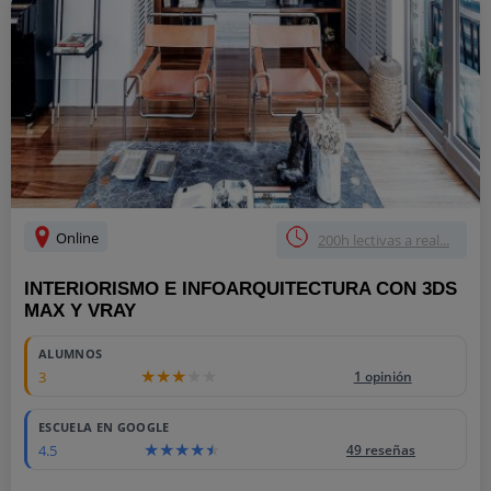
Online
200h lectivas a real...
INTERIORISMO E INFOARQUITECTURA CON 3DS
MAX Y VRAY
ALUMNOS
3
1 opinión
ESCUELA EN GOOGLE
4.5
49 reseñas