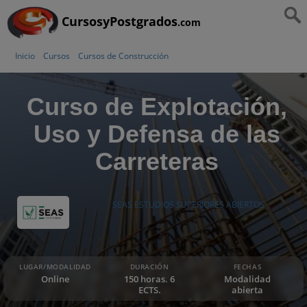
CursosyPostgrados
.com
Inicio
Cursos
Cursos de Construcción
Curso de Explotación,
Uso y Defensa de las
Carreteras
SEAS ESTUDIOS SUPERIORES ABIERTOS
LUGAR/MODALIDAD
DURACIÓN
FECHAS
Online
150 horas. 6
Modalidad
ECTS.
abierta