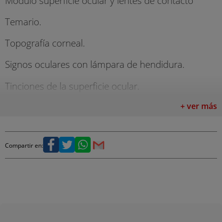
Módulo superficie ocular y lentes de contacto
Temario.
Topografía corneal.
Signos oculares con lámpara de hendidura.
Tinciones de la superficie ocular.
Lentes tóricas blandas.
+ ver más
Lentes de contacto permeables al gas.
Compartir en:
Síndrome de disfunción lagrimal (SDL).
Temario Práctico.
Exploración con lámpara de hendidura.
Evaluacuón lagrimal.