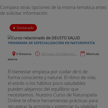
Compara otras opciones de la misma temática antes
Tonometría de aplanación.
de solicitar información.
Protocolos de exploración con pacientes reales.
Destacado
PROGRAMA DE ESPECIALIZACIÓN EN NATUROPATÍA
A Distancia
250 horas 10 créditos EC...
Matrícula
abierta
El bienestar empieza por cuidar de ti de
forma consciente y natural. El ritmo de vida,
el estrés o los hábitos poco saludables
pueden alejarnos del equilibrio que
necesitamos. Nuestro Curso de Naturopatía
Online te ofrece herramientas prácticas para
recuperar la armonía y potenciar tu vitalidad