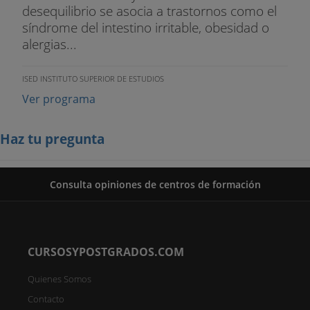
desequilibrio se asocia a trastornos como el
síndrome del intestino irritable, obesidad o
alergias...
ISED INSTITUTO SUPERIOR DE ESTUDIOS
Ver programa
Haz tu pregunta
Consulta opiniones de centros de formación
CURSOSYPOSTGRADOS.COM
Quienes Somos
Contacto