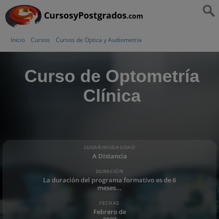
CursosyPostgrados
.com
Inicio
Cursos
Cursos de Optica y Audiometria
Curso de Optometría
Clínica
LUGAR/MODALIDAD
A Distancia
DURACIÓN
La duración del programa formativo es de 6
meses...
FECHAS
Febrero de