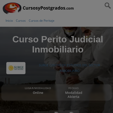
CursosyPostgrados
.com
Inicio
Cursos
Cursos de Peritaje
Curso Perito Judicial
Inmobiliario
SURGE CENTRO DE ESTUDIOS DEL SECTOR
INMOBILIARIO
LUGAR/MODALIDAD
FECHAS
Online
Modalidad
Abierta