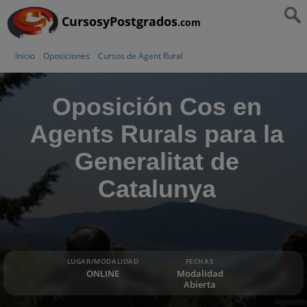
CursosyPostgrados
.com
Inicio
Oposiciones
Cursos de Agent Rural
Oposición Cos en
Agents Rurals para la
Generalitat de
Catalunya
LUGAR/MODALIDAD
FECHAS
ONLINE
Modalidad
Abierta