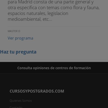
para Madrid consta de una parte general y
otra especifica con temas como flora y fauna,
espacios naturales, legislacion
medioambiental, etc...
MASTER D
Ver programa
Haz tu pregunta
Consulta opiniones de centros de formación
CURSOSYPOSTGRADOS.COM
Quienes Somos
Contacto