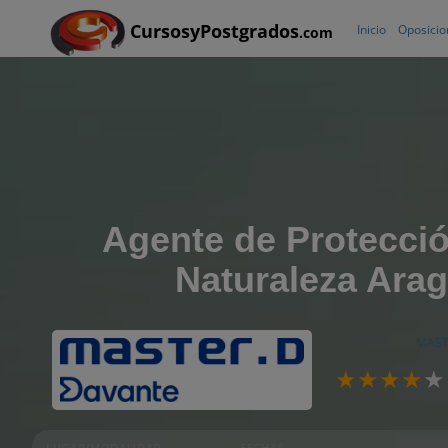
CursosyPostgrados
Inicio
Oposicio
.com
Agente de Protecció
Naturaleza Ara
MAST
LUGAR/MODALIDAD
FECHAS