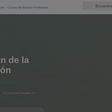
nes
Cursos de Gestión Ambiental
n de la
gón
ER D DAVANTE
4.2 estrellas basadas en
5
opiniones