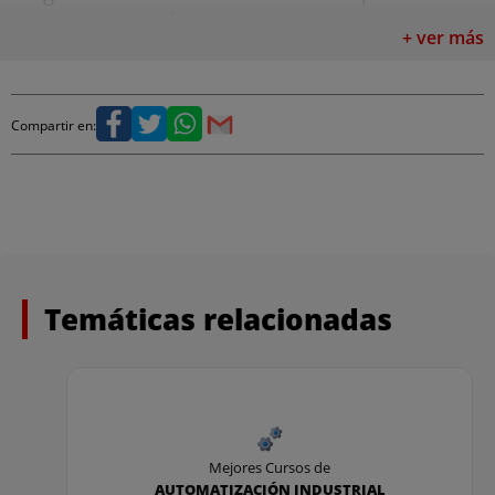
Instrucciones de Movimiento. Instrucciones
+ ver más
Lógicas. Instrucciones de espera. Instrucciones
de control o cambio de registros. Instrucciones de
activación y desactivación de E&S. Tipos de Datos.
Compartir en:
ROBÓTICA COLABORATIVA. YUMI
Robótica colaborativa. Modelos de robots
colaborativos en el mercado actual. Normativa de
seguridad. YUMI.
El curso incluye la licencia de uso del software
Temáticas relacionadas
RobotStudio
.
Mejores Cursos de
AUTOMATIZACIÓN INDUSTRIAL