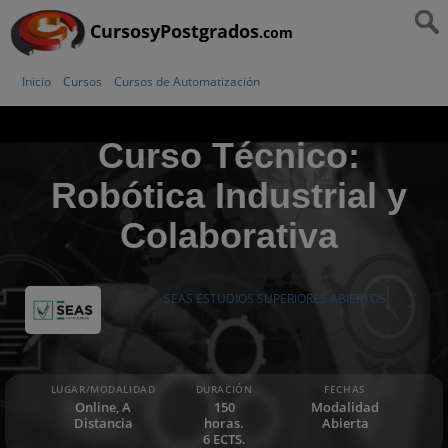
CursosyPostgrados
.com
Inicio
Cursos
Cursos de Automatización
Curso Técnico:
Robótica Industrial y
Colaborativa
SEAS ESTUDIOS SUPERIORES ABIERTOS
LUGAR/MODALIDAD
DURACIÓN
FECHAS
Online, A
150
Modalidad
Distancia
horas.
Abierta
6 ECTS.