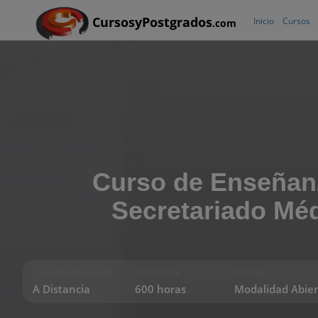
CursosyPostgrados
Inicio
Cursos
.com
Curso de Enseñan
Secretariado Mé
LUGAR/MODALIDAD
DURACIÓN
FECHAS
A Distancia
600 horas
Modalidad Abier